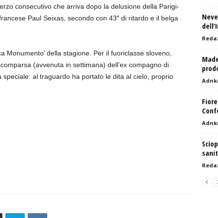
 terzo consecutivo che arriva dopo la delusione della Parigi-
Neve 
rancese Paul Seixas, secondo con 43″ di ritardo e il belga
dell
Reda
ca Monumento’ della stagione. Per il fuoriclasse sloveno,
Made 
a scomparsa (avvenuta in settimana) dell’ex compagno di
prodo
eciale: al traguardo ha portato le dita al cielo, proprio
Adnk
Fiore
Conf
Adnk
Sciop
sanit
Reda