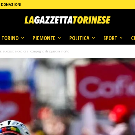
DONAZIONI
TORINO
PIEMONTE
POLITICA
SPORT
C
ar: successo e dedica al compagno di squadra morto