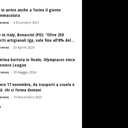
in arrivo anche a Torino il giorno
’Immacolata
zione
-
6 Dicembre 2021
in Italy, Bonaccini (PD): “Oltre 250
tti artigianali Igp, vale fino all’8% del...
ronos
-
23 Aprile 2026
ntina battuta in finale, Olympiacos vince
erence League
ronos
-
29 Maggio 2024
ero 17 novembre, da trasporti a scuola e
à: chi si ferma domani
zione
-
16 Novembre 2023