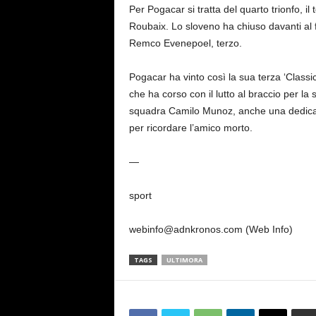
Per Pogacar si tratta del quarto trionfo, il
Roubaix. Lo sloveno ha chiuso davanti al f
Remco Evenepoel, terzo.
Pogacar ha vinto così la sua terza ‘Classi
che ha corso con il lutto al braccio per l
squadra Camilo Munoz, anche una dedica sp
per ricordare l’amico morto.
—
sport
webinfo@adnkronos.com (Web Info)
TAGS
ULTIMORA