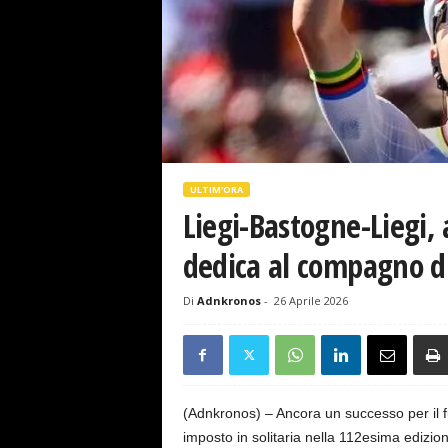
s
e
ULTIM'ORA
Liegi-Bastogne-Liegi,
dedica al compagno d
Di
Adnkronos
-
26 Aprile 2026
(Adnkronos) – Ancora un successo per il fu
imposto in solitaria nella 112esima edizio