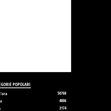
EGORIE POPOLARI
50768
m'ora
4006
no
3174
o