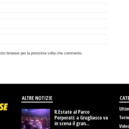
uesto browser per la prossima volta che commento.
ALTRE NOTIZIE
CAT
Ulti
R.Estate al Parco
Porporati: a Grugliasco va
Tori
in scena il gran...
Vide