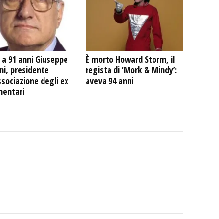
 a 91 anni Giuseppe
È morto Howard Storm, il
ni, presidente
regista di ‘Mork & Mindy’:
ssociazione degli ex
aveva 94 anni
mentari