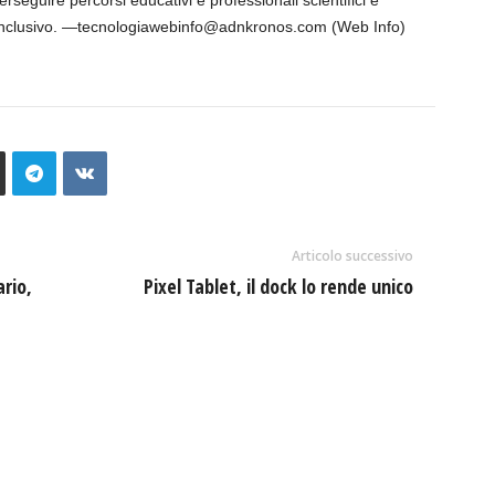
seguire percorsi educativi e professionali scientifici è
ù inclusivo. —tecnologiawebinfo@adnkronos.com (Web Info)
Articolo successivo
ario,
Pixel Tablet, il dock lo rende unico