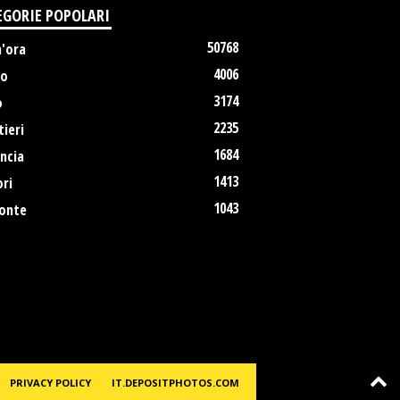
EGORIE POPOLARI
50768
m'ora
4006
no
3174
o
2235
ieri
1684
ncia
1413
ri
1043
onte
PRIVACY POLICY
IT.DEPOSITPHOTOS.COM