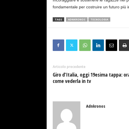
Incoraggiare e sostenere le ragazze nel per
fondamentale per costruire un futuro pi
TAGS
ADNKRONOS
TECNOLOGIA
Articolo precedente
Giro d’Italia, oggi 19esima tappa: or
come vederla in tv
Adnkronos