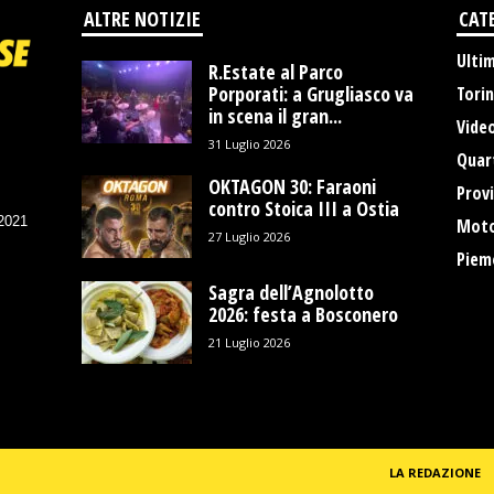
ALTRE NOTIZIE
CAT
Ulti
R.Estate al Parco
Porporati: a Grugliasco va
Tori
in scena il gran...
Vide
31 Luglio 2026
Quart
OKTAGON 30: Faraoni
Provi
contro Stoica III a Ostia
/2021
Moto
27 Luglio 2026
Piem
Sagra dell’Agnolotto
2026: festa a Bosconero
21 Luglio 2026
LA REDAZIONE