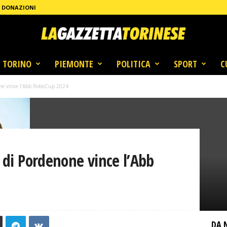
DONAZIONI
TORINO
PIEMONTE
POLITICA
SPORT
C
none vince l’Abb RoboCup 2024
y di Pordenone vince l’Abb
DA 