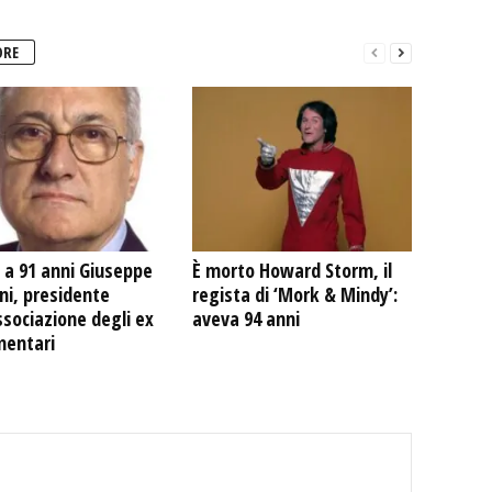
ORE
 a 91 anni Giuseppe
È morto Howard Storm, il
ni, presidente
regista di ‘Mork & Mindy’:
ssociazione degli ex
aveva 94 anni
mentari