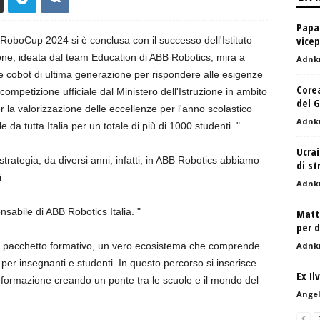
Papa 
vice
RoboCup 2024 si è conclusa con il successo dell'Istituto
ne, ideata dal team Education di ABB Robotics, mira a
Adnk
 cobot di ultima generazione per rispondere alle esigenze
Corea
mpetizione ufficiale dal Ministero dell'Istruzione in ambito
del G
 la valorizzazione delle eccellenze per l'anno scolastico
Adnk
da tutta Italia per un totale di più di 1000 studenti. "
Ucrai
 strategia; da diversi anni, infatti, in ABB Robotics abbiamo
di st
i
Adnk
sabile di ABB Robotics Italia. "
Matta
per 
o pacchetto formativo, un vero ecosistema che comprende
Adnk
ci per insegnanti e studenti. In questo percorso si inserisce
Ex Il
i formazione creando un ponte tra le scuole e il mondo del
Ange