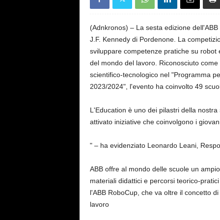
s
e
(Adnkronos) – La sesta edizione dell'ABB 
J.F. Kennedy di Pordenone. La competizio
sviluppare competenze pratiche su robot e
del mondo del lavoro. Riconosciuto come co
scientifico-tecnologico nel "Programma per
2023/2024", l'evento ha coinvolto 49 scuole 
L'Education è uno dei pilastri della nostra
attivato iniziative che coinvolgono i giovan
" – ha evidenziato Leonardo Leani, Respon
ABB offre al mondo delle scuole un ampi
materiali didattici e percorsi teorico-prati
l'ABB RoboCup, che va oltre il concetto d
lavoro