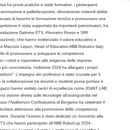
isa tra prove pratiche e visite formative, i partecipanti
rammazione e pallettizzazione, dimostrando notevoli abilità
lo scopo di favorire la formazione tecnica e promuovere una
petizione è stata supportata da importanti patrocinatori, tra
Fondazione Dalmine ETS, Kilometro Rosso e SIRI
mazione), che hanno evidenziato il valore educativo e
da Maurizio Lepori, Head of Education ABB Robotics Italy:
ello di promuovere e sviluppare le competenze
con i robot e rispondere alle esigenze delle imprese
a più concretezza, l'edizione 2024 ha allargato i propri
 settore". L'impegno dei professori è stato cruciale per il
 la collaborazione tra docenti e studenti possa portare a
i ragazzi hanno visitato centri di eccellenza come JOiiNT LAB,
na visione diretta sulle tecnologie all'avanguardia nel
esso l'Auditorium Confindustria di Bergamo ha celebrato il
articolare attenzione alla promozione delle competenze
nere. Durante l'evento è stato dedicato un momento alla
i ITS che hanno partecipato all'ABB RoboCup 2024.