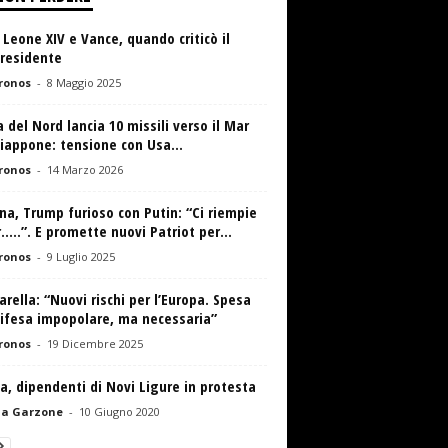
Leone XIV e Vance, quando criticò il
presidente
ronos
-
8 Maggio 2025
 del Nord lancia 10 missili verso il Mar
iappone: tensione con Usa...
ronos
-
14 Marzo 2026
na, Trump furioso con Putin: “Ci riempie
r…..”. E promette nuovi Patriot per...
ronos
-
9 Luglio 2025
rella: “Nuovi rischi per l’Europa. Spesa
difesa impopolare, ma necessaria”
ronos
-
19 Dicembre 2025
va, dipendenti di Novi Ligure in protesta
la Garzone
-
10 Giugno 2020