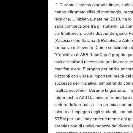
." Durante l'intensa giornata finale, suddiv
hanno affrontato sfide di montaggio, prog
tecniche. L'iniziativa, nata nel 2019, ha 
sana competizione tra gli studenti. La com
cui Intellimech, Confindustria Bergamo, 
(Associazione Italiana di Robotica e Auto
formativo dell'evento. Come sottolineato 
"L'obiettivo di ABB RoboCup è proprio qu
multidisciplinari necessarie per lavorare 
manifatturiere. E proprio per offrire ancor
orizzonti con visite a importanti realtà del
successo dell'iniziativa, dimostrando come
risultati eccellenti. Durante la giornata, 
Intellimech e ABB Dalmine, offrendo loro u
settore della robotica. La premiazione pr
talento e l'impegno degli studenti, con p
STEM per tutti, indipendentemente dal ge
premiazione di undici ragazze dei divers