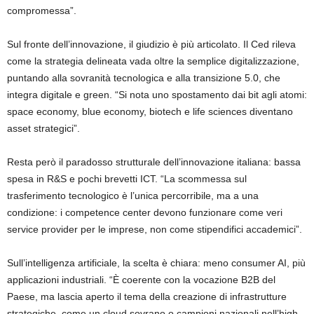
compromessa”.
Sul fronte dell’innovazione, il giudizio è più articolato. Il Ced rileva
come la strategia delineata vada oltre la semplice digitalizzazione,
puntando alla sovranità tecnologica e alla transizione 5.0, che
integra digitale e green. “Si nota uno spostamento dai bit agli atomi:
space economy, blue economy, biotech e life sciences diventano
asset strategici”.
Resta però il paradosso strutturale dell’innovazione italiana: bassa
spesa in R&S e pochi brevetti ICT. “La scommessa sul
trasferimento tecnologico è l’unica percorribile, ma a una
condizione: i competence center devono funzionare come veri
service provider per le imprese, non come stipendifici accademici”.
Sull’intelligenza artificiale, la scelta è chiara: meno consumer AI, più
applicazioni industriali. “È coerente con la vocazione B2B del
Paese, ma lascia aperto il tema della creazione di infrastrutture
strategiche, come un cloud sovrano o campioni nazionali nell’high-