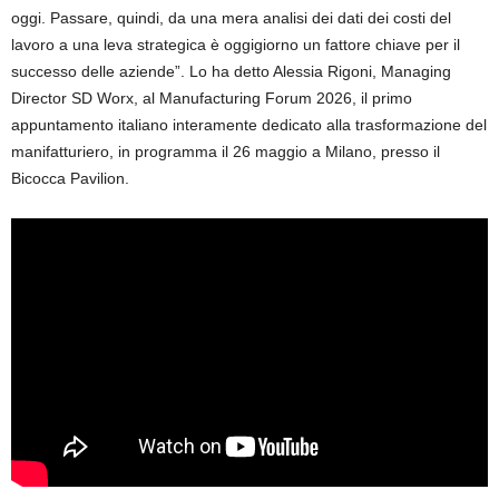
oggi. Passare, quindi, da una mera analisi dei dati dei costi del
lavoro a una leva strategica è oggigiorno un fattore chiave per il
successo delle aziende”. Lo ha detto Alessia Rigoni, Managing
Director SD Worx, al Manufacturing Forum 2026, il primo
appuntamento italiano interamente dedicato alla trasformazione del
manifatturiero, in programma il 26 maggio a Milano, presso il
Bicocca Pavilion.