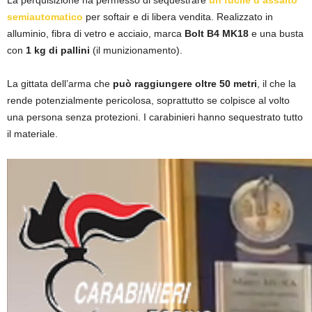
La perquisizione ha permesso di sequestrare
un fucile d’assalto
semiautomatico
per softair e di libera vendita. Realizzato in
alluminio, fibra di vetro e acciaio, marca
Bolt B4 MK18
e una busta
con
1 kg di pallini
(il munizionamento).
La gittata dell’arma che
può raggiungere oltre 50 metri
, il che la
rende potenzialmente pericolosa, soprattutto se colpisce al volto
una persona senza protezioni. I carabinieri hanno sequestrato tutto
il materiale.