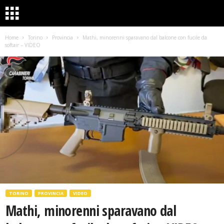
Home
Torino
Provincia
Mathi, minorenni sparavano dal balcone con fucile da
softair – VIDEO
TORINO
PROVINCIA
VIDEO
Mathi, minorenni sparavano dal