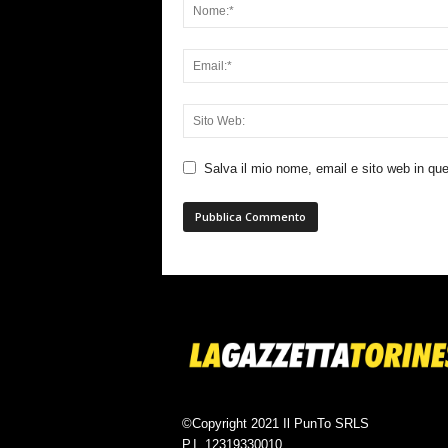
Salva il mio nome, email e sito web in q
©Copyright 2021 Il PunTo SRLS
P.I. 12319330010