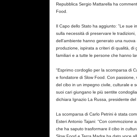
Repubblica Sergio Mattarella ha commentat
Food.
Il Capo dello Stato ha aggiunto: ”Le sue intu
sulla necessità di preservare le tradizioni, 
dell’ambiente hanno generato una nuova c
produzione, ispirata a criteri di qualità, di
familiari e a tutte le persone che hanno la
“Esprimo cordoglio per la scomparsa di Carl
e fondatore di Slow Food. Con passione, v
del cibo in un impegno civile, culturale e s
suoi cari giungano le più sentite condogli
dichiara Ignazio La Russa, presidente de
La scomparsa di Carlo Petrini è stata com
Esteri Antonio Tajani: “Con commozione a
che ha saputo trasformare il cibo in cultura,
Slow Food e Terra Madre ha dato voce alle