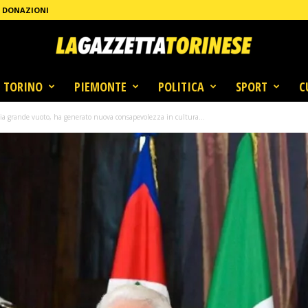
DONAZIONI
TORINO
PIEMONTE
POLITICA
SPORT
C
cia grande vuoto, ha generato nuova consapevolezza in cultura...