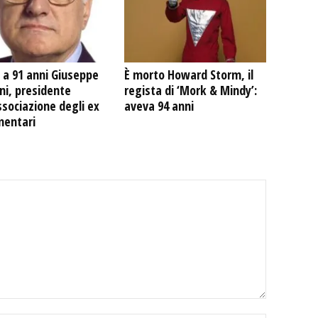
 a 91 anni Giuseppe
È morto Howard Storm, il
ni, presidente
regista di ‘Mork & Mindy’:
ssociazione degli ex
aveva 94 anni
mentari