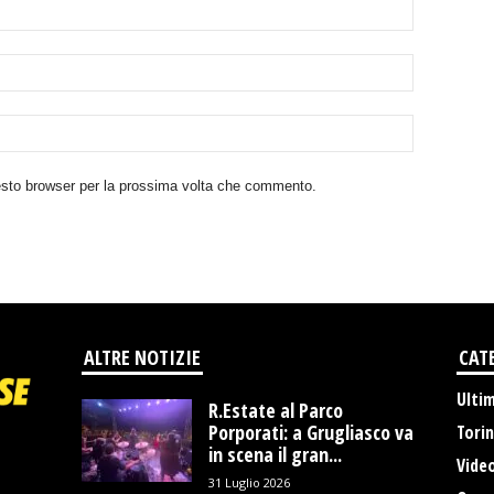
uesto browser per la prossima volta che commento.
ALTRE NOTIZIE
CAT
Ulti
R.Estate al Parco
Porporati: a Grugliasco va
Tori
in scena il gran...
Vide
31 Luglio 2026