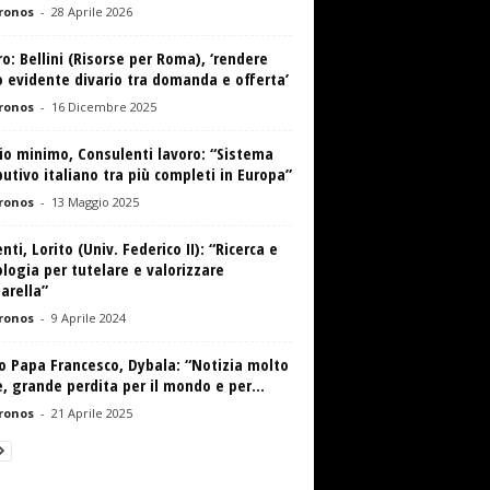
ronos
-
28 Aprile 2026
o: Bellini (Risorse per Roma), ‘rendere
 evidente divario tra domanda e offerta’
ronos
-
16 Dicembre 2025
io minimo, Consulenti lavoro: “Sistema
butivo italiano tra più completi in Europa”
ronos
-
13 Maggio 2025
nti, Lorito (Univ. Federico II): “Ricerca e
logia per tutelare e valorizzare
arella”
ronos
-
9 Aprile 2024
o Papa Francesco, Dybala: “Notizia molto
e, grande perdita per il mondo e per...
ronos
-
21 Aprile 2025