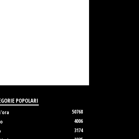
EGORIE POPOLARI
50768
m'ora
4006
no
3174
o