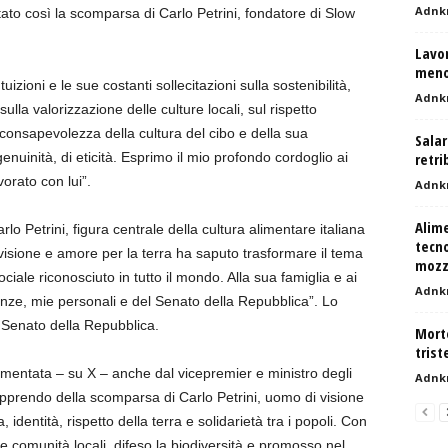
Adnk
o così la scomparsa di Carlo Petrini, fondatore di Slow
Lavor
meno
izioni e le sue costanti sollecitazioni sulla sostenibilità,
Adnk
sulla valorizzazione delle culture locali, sul rispetto
onsapevolezza della cultura del cibo e della sua
Salar
 genuinità, di eticità. Esprimo il mio profondo cordoglio ai
retri
vorato con lui”.
Adnk
Alime
o Petrini, figura centrale della cultura alimentare italiana
tecno
isione e amore per la terra ha saputo trasformare il tema
mozz
ociale riconosciuto in tutto il mondo. Alla sua famiglia e ai
Adnk
anze, mie personali e del Senato della Repubblica”. Lo
l Senato della Repubblica.
Mort
trist
mentata – su X – anche dal vicepremier e ministro degli
Adnk
pprendo della scomparsa di Carlo Petrini, uomo di visione
 identità, rispetto della terra e solidarietà tra i popoli. Con
 comunità locali, difeso la biodiversità e promosso nel