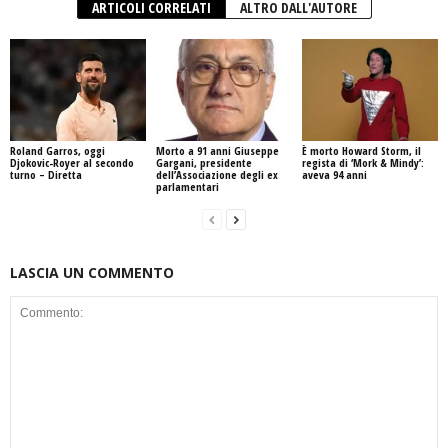
ARTICOLI CORRELATI
ALTRO DALL'AUTORE
Roland Garros, oggi
Morto a 91 anni Giuseppe
È morto Howard Storm, il
Djokovic-Royer al secondo
Gargani, presidente
regista di ‘Mork & Mindy’:
turno – Diretta
dell’Associazione degli ex
aveva 94 anni
parlamentari
LASCIA UN COMMENTO