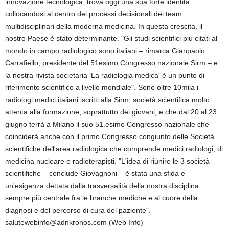
innovazione tecnologica, trova oggi una sua forte identità
collocandosi al centro dei processi decisionali dei team
multidisciplinari della moderna medicina. In questa crescita, il
nostro Paese è stato determinante. "Gli studi scientifici più citati al
mondo in campo radiologico sono italiani – rimarca Gianpaolo
Carrafiello, presidente del 51esimo Congresso nazionale Sirm – e
la nostra rivista societaria 'La radiologia medica' è un punto di
riferimento scientifico a livello mondiale". Sono oltre 10mila i
radiologi medici italiani iscritti alla Sirm, società scientifica molto
attenta alla formazione, soprattutto dei giovani, e che dal 20 al 23
giugno terrà a Milano il suo 51.esimo Congresso nazionale che
coinciderà anche con il primo Congresso congiunto delle Società
scientifiche dell'area radiologica che comprende medici radiologi, di
medicina nucleare e radioterapisti. "L'idea di riunire le 3 società
scientifiche – conclude Giovagnoni – è stata una sfida e
un'esigenza dettata dalla trasversalità della nostra disciplina
sempre più centrale fra le branche mediche e al cuore della
diagnosi e del percorso di cura del paziente". —
salutewebinfo@adnkronos.com (Web Info)