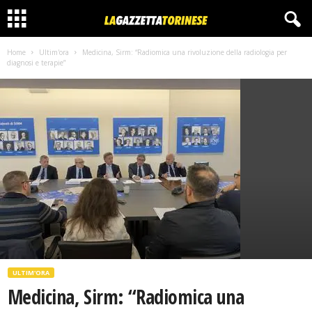
Home
Ultim'ora
Medicina, Sirm: “Radiomica una rivoluzione della radiologia per
diagnosi e terapie”
ULTIM'ORA
Medicina, Sirm: “Radiomica una