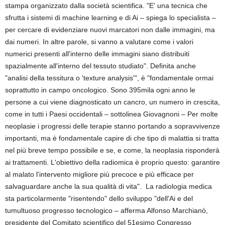
stampa organizzato dalla società scientifica. "E' una tecnica che
sfrutta i sistemi di machine learning e di Ai – spiega lo specialista –
per cercare di evidenziare nuovi marcatori non dalle immagini, ma
dai numeri. In altre parole, si vanno a valutare come i valori
numerici presenti all'interno delle immagini siano distribuiti
spazialmente all'interno del tessuto studiato". Definita anche
"analisi della tessitura o 'texture analysis'", è "fondamentale ormai
soprattutto in campo oncologico. Sono 395mila ogni anno le
persone a cui viene diagnosticato un cancro, un numero in crescita,
come in tutti i Paesi occidentali – sottolinea Giovagnoni – Per molte
neoplasie i progressi delle terapie stanno portando a sopravvivenze
importanti, ma è fondamentale capire di che tipo di malattia si tratta
nel più breve tempo possibile e se, e come, la neoplasia risponderà
ai trattamenti. L'obiettivo della radiomica è proprio questo: garantire
al malato l'intervento migliore più precoce e più efficace per
salvaguardare anche la sua qualità di vita". La radiologia medica
sta particolarmente "risentendo" dello sviluppo "dell'Ai e del
tumultuoso progresso tecnologico – afferma Alfonso Marchianò,
presidente del Comitato scientifico del 51esimo Congresso