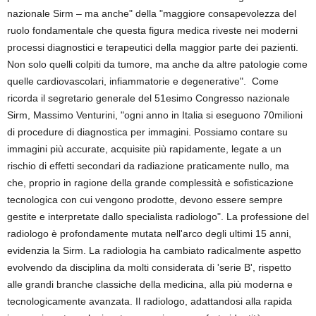
nazionale Sirm – ma anche" della "maggiore consapevolezza del
ruolo fondamentale che questa figura medica riveste nei moderni
processi diagnostici e terapeutici della maggior parte dei pazienti.
Non solo quelli colpiti da tumore, ma anche da altre patologie come
quelle cardiovascolari, infiammatorie e degenerative". Come
ricorda il segretario generale del 51esimo Congresso nazionale
Sirm, Massimo Venturini, "ogni anno in Italia si eseguono 70milioni
di procedure di diagnostica per immagini. Possiamo contare su
immagini più accurate, acquisite più rapidamente, legate a un
rischio di effetti secondari da radiazione praticamente nullo, ma
che, proprio in ragione della grande complessità e sofisticazione
tecnologica con cui vengono prodotte, devono essere sempre
gestite e interpretate dallo specialista radiologo". La professione del
radiologo è profondamente mutata nell'arco degli ultimi 15 anni,
evidenzia la Sirm. La radiologia ha cambiato radicalmente aspetto
evolvendo da disciplina da molti considerata di 'serie B', rispetto
alle grandi branche classiche della medicina, alla più moderna e
tecnologicamente avanzata. Il radiologo, adattandosi alla rapida