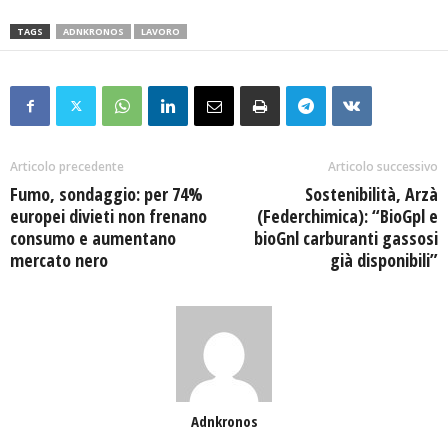
TAGS
ADNKRONOS
LAVORO
Articolo precedente
Articolo successivo
Fumo, sondaggio: per 74%
Sostenibilità, Arzà
europei divieti non frenano
(Federchimica): “BioGpl e
consumo e aumentano
bioGnl carburanti gassosi
mercato nero
già disponibili”
Adnkronos