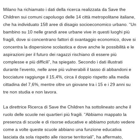
Milano ha richiamato i dati della ricerca realizzata da Save the
Children sui comuni capoluogo delle 14 città metropolitane italiane,
che ha individuato 158 aree di disagio socioeconomico urbano. “Un
bambino su 10 nelle grandi aree urbane vive in questi luoghi più
fragili, dove si concentrano fattori di svantaggio economico, dove si
concentra la dispersione scolastica e dove anche le possibilità e le
aspirazioni per il futuro dei ragazzi rischiano di essere più
complesse e più difficili”, ha spiegato. Secondo i dati illustrati
durante l’evento, nelle aree più vulnerabili il tasso di abbandoni e
bocciature raggiunge il 15,4%, circa il doppio rispetto alla media
cittadina del 7,6%, mentre oltre un giovane tra i 15 e i 29 anni su
tre non studia e non lavora.
La direttrice Ricerca di Save the Children ha sottolineato anche il
ruolo delle scuole nei quartieri più fragili. “Abbiamo mappato la
presenza di scuole e di risorse educative e abbiamo potuto vedere
come a volte queste scuole abbiano una funzione educativa
lasciata da sola rispetto alle risorse territoriali”, ha affermato,