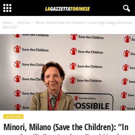
Home
Ultim'ora
Minori, Milano (Save the Children): “In aree fragili disagio oltre divari
Nord-Sud”
ULTIM'ORA
Minori, Milano (Save the Children): “In