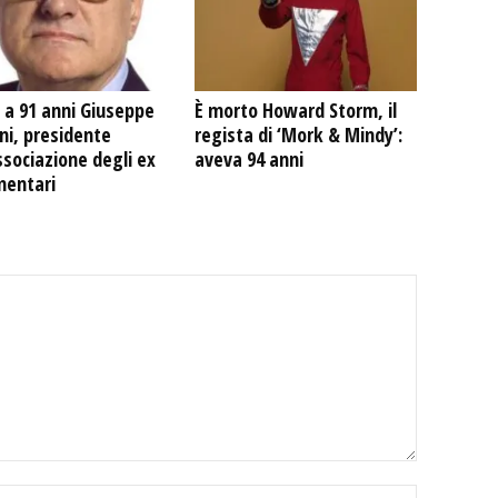
 a 91 anni Giuseppe
È morto Howard Storm, il
ni, presidente
regista di ‘Mork & Mindy’:
ssociazione degli ex
aveva 94 anni
mentari