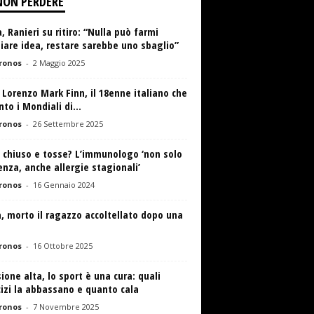
NON PERDERE
 Ranieri su ritiro: “Nulla può farmi
are idea, restare sarebbe uno sbaglio”
ronos
-
2 Maggio 2025
 Lorenzo Mark Finn, il 18enne italiano che
nto i Mondiali di...
ronos
-
26 Settembre 2025
 chiuso e tosse? L’immunologo ‘non solo
enza, anche allergie stagionali’
ronos
-
16 Gennaio 2024
, morto il ragazzo accoltellato dopo una
ronos
-
16 Ottobre 2025
ione alta, lo sport è una cura: quali
izi la abbassano e quanto cala
ronos
-
7 Novembre 2025