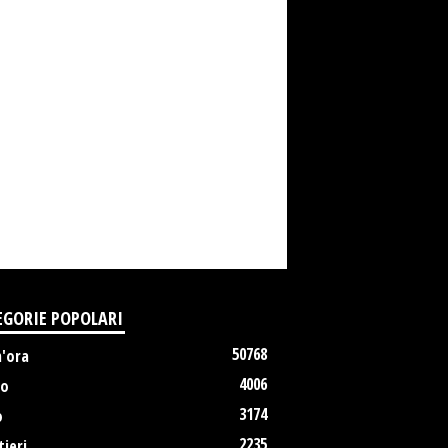
EGORIE POPOLARI
50768
m'ora
4006
no
3174
o
2235
ieri