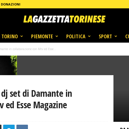
DONAZIONI
TORINO
PIEMONTE
POLITICA
SPORT
C
mante in collaborazione con Mtv ed Esse...
dj set di Damante in
tv ed Esse Magazine