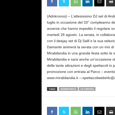
s
e
(Adnkronos) – L’attesissimo DJ set di Andr
luglio in occasione del 33° compleanno de
avverse che hanno impedito il regolare sv
martedì 26 agosto. La serata, in collabor
con il deejay set di Dj Salif e la sua selez
Damante animerà la serata con un mix di 
Mirabilandia in una grande festa sotto le st
Mirabilandia e sarà anche un’occasione st
delle tante attrazioni e degli spettacoli i
promozione con entrata al Parco – evento i
www.mirabilandia.it —spettacoliwebinfo
TAGS
ADNKRONOS
ULTIMORA