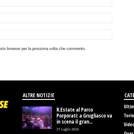
uesto browser per la prossima volta che commento.
ALTRE NOTIZIE
CAT
Ulti
R.Estate al Parco
Porporati: a Grugliasco va
Tori
in scena il gran...
Vide
31 Luglio 2026
Quart