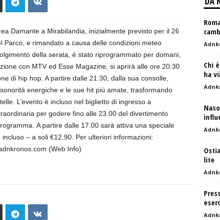
DA 
Roma,
cambi
ea Damante a Mirabilandia, inizialmente previsto per il 26
l Parco, e rimandato a causa delle condizioni meteo
Adnk
olgimento della serata, è stato riprogrammato per domani,
Chi è
azione con MTV ed Esse Magazine, si aprirà alle ore 20:30
ha vi
ione di hip hop. A partire dalle 21:30, dalla sua consolle,
Adnk
sonorità energiche e le sue hit più amate, trasformando
elle. L’evento è incluso nel biglietto di ingresso a
Naso
raordinaria per godere fino alle 23.00 del divertimento
influ
n programma. A partire dalle 17.00 sarà attiva una speciale
Adnk
ncluso – a soli €12,90. Per ulteriori informazioni:
@adnkronos.com (Web Info)
Ostia
lite
Adnk
Press
eserc
Adnk