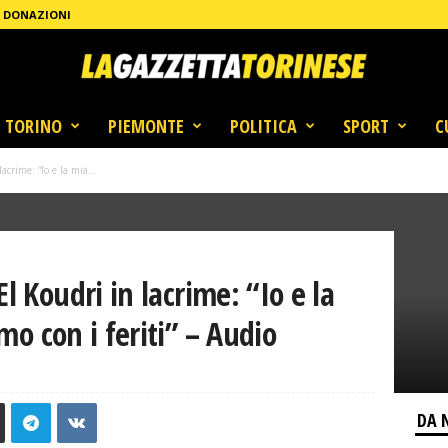
DONAZIONI
TORINO
PIEMONTE
POLITICA
SPORT
C
acrime: “Io e la mia...
l Koudri in lacrime: “Io e la
mo con i feriti” – Audio
DA 