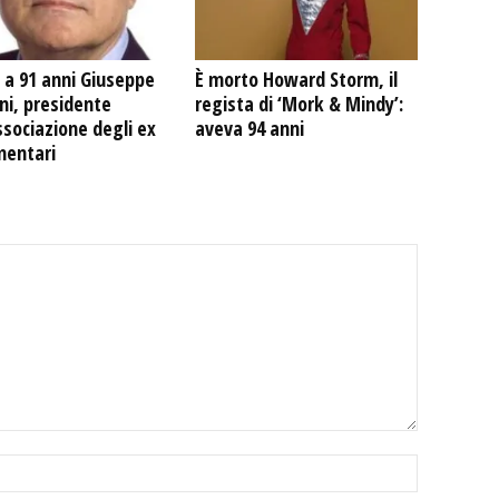
 a 91 anni Giuseppe
È morto Howard Storm, il
ni, presidente
regista di ‘Mork & Mindy’:
ssociazione degli ex
aveva 94 anni
mentari