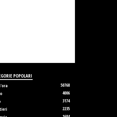
EGORIE POPOLARI
50768
m'ora
4006
no
3174
o
2235
ieri
1684