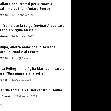
alian Open, crampi per Alcaraz. E il
al time out fa infuriare Zverev
ronos
-
30 Gennaio 2026
i, “cambiate la targa (rovinata) dedicata
fano e Virgilio Mattei”
zione
-
26 Febbraio 2022
mpo, allerta arancione in Toscana:
rali al Nord e al Centro
ronos
-
13 Luglio 2025
ica Pellegrini, la figlia Matilde impara a
re: “Una pinnata alla volta”
ronos
-
12 Agosto 2025
 aprile torna la ZTL nel centro di Torino
 Donati
-
28 Gennaio 2022