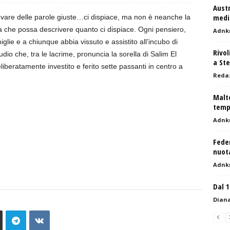
Austr
medic
trovare delle parole giuste…ci dispiace, ma non è neanche la
ta che possa descrivere quanto ci dispiace. Ogni pensiero,
Adnk
amiglie e a chiunque abbia vissuto e assistito all’incubo di
Rivol
io che, tra le lacrime, pronuncia la sorella di Salim El
a Ste
iberatamente investito e ferito sette passanti in centro a
Reda
Malte
tempo
Adnk
Feder
nuota
Adnk
Dal 1
Diana