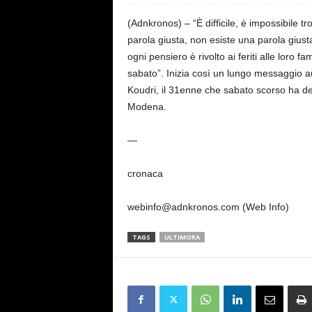
s
e
(Adnkronos) – “È difficile, è impossibile 
parola giusta, non esiste una parola gius
ogni pensiero è rivolto ai feriti alle loro f
sabato”. Inizia così un lungo messaggio aud
Koudri, il 31enne che sabato scorso ha del
Modena.
—
cronaca
webinfo@adnkronos.com (Web Info)
TAGS
ULTIMORA