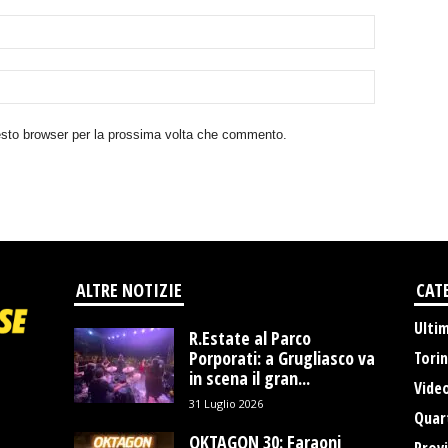
uesto browser per la prossima volta che commento.
ALTRE NOTIZIE
CAT
Ulti
R.Estate al Parco
Porporati: a Grugliasco va
Tori
in scena il gran...
Vide
31 Luglio 2026
Quart
OKTAGON 30: Faraoni