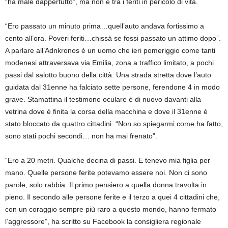
“ha male dappertutto”, ma non è tra i feriti in pericolo di vita.
“Ero passato un minuto prima…quell’auto andava fortissimo a
cento all’ora. Poveri feriti…chissà se fossi passato un attimo dopo”.
A parlare all’Adnkronos è un uomo che ieri pomeriggio come tanti
modenesi attraversava via Emilia, zona a traffico limitato, a pochi
passi dal salotto buono della città. Una strada stretta dove l’auto
guidata dal 31enne ha falciato sette persone, ferendone 4 in modo
grave. Stamattina il testimone oculare è di nuovo davanti alla
vetrina dove è finita la corsa della macchina e dove il 31enne è
stato bloccato da quattro cittadini. “Non so spiegarmi come ha fatto,
sono stati pochi secondi… non ha mai frenato”.
“Ero a 20 metri. Qualche decina di passi. E tenevo mia figlia per
mano. Quelle persone ferite potevamo essere noi. Non ci sono
parole, solo rabbia. Il primo pensiero a quella donna travolta in
pieno. Il secondo alle persone ferite e il terzo a quei 4 cittadini che,
con un coraggio sempre più raro a questo mondo, hanno fermato
l’aggressore”, ha scritto su Facebook la consigliera regionale