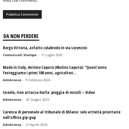
volta che commento.
DA NON PERDERE
Borgo Vittoria, asfalto colabrodo in via Lorenzini
Comunicati Stampa
-
11 Luglio 2020
Made in Italy, Antimo Caputo (Mulino Caputo): “Quest’anno
festeggiamo i primi 100 anni, agricoltori...
Adnkronos
-
9 Febbraio 2024
Israele, Iran attacca Haifa: pioggia di missili – Video
Adnkronos
-
20 Giugno 2025
Carenza di personale al tribunale di Milano: solo attività prioritarie
nell’ufficio gip-gup
Adnkronos
-
27 Aprile 2026