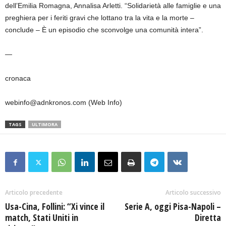
dell’Emilia Romagna, Annalisa Arletti. “Solidarietà alle famiglie e una
preghiera per i feriti gravi che lottano tra la vita e la morte –
conclude – È un episodio che sconvolge una comunità intera”.
—
cronaca
webinfo@adnkronos.com (Web Info)
TAGS
ULTIMORA
Articolo precedente
Articolo successivo
Usa-Cina, Follini: “Xi vince il
Serie A, oggi Pisa-Napoli –
match, Stati Uniti in
Diretta