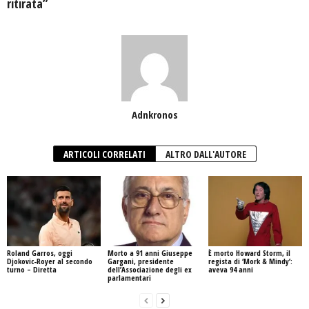
ritirata”
Adnkronos
ARTICOLI CORRELATI
ALTRO DALL'AUTORE
Roland Garros, oggi
Morto a 91 anni Giuseppe
È morto Howard Storm, il
Djokovic-Royer al secondo
Gargani, presidente
regista di ‘Mork & Mindy’:
turno – Diretta
dell’Associazione degli ex
aveva 94 anni
parlamentari