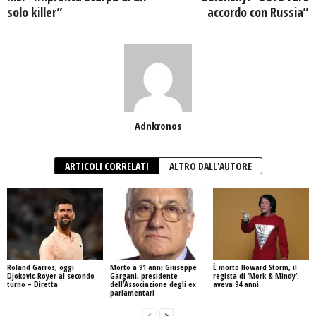
solo killer”
accordo con Russia”
Adnkronos
ARTICOLI CORRELATI
ALTRO DALL'AUTORE
Roland Garros, oggi
Morto a 91 anni Giuseppe
È morto Howard Storm, il
Djokovic-Royer al secondo
Gargani, presidente
regista di ‘Mork & Mindy’:
turno – Diretta
dell’Associazione degli ex
aveva 94 anni
parlamentari