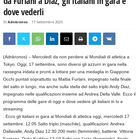
da Furlani a Diaz, gli italiani in gara e
dove vederli
Di
Adnkronos
-
17 Settembre 2025
(Adnkronos) – Mercoledì da non perdere ai Mondiali di atletica a
Tokyo. Oggi, 17 settembre, sono diversi gli azzurri in gara nella
rassegna iridata e pronti a lottare per una medaglia in Giappone.
Occhi puntati soprattutto su Mattia Furlani, impegnato nella finale
del salto in lungo, ma anche sulla stella del salto triplo Andy Diaz,
impegnato nelle qualificazioni insieme ad Andrea Della Valle. Ecco il
programma delle gare di oggi e dove vedere gli italiani in tv e
streaming
. Ecco gli italiani in gara ai Mondiali di atletica oggi, mercoledì 17
settembre: 12:05 Salto triplo (maschile), qualificazioni: Andrea
Dallavalle, Andy Diaz 12:30 200 metri (femminile), batterie: Vittoria
Fontana, Dalia Kaddari 13:10 Salto con l’asta (femminile), finale: