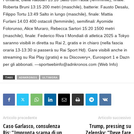
Roberta Bruni 13:15 200 metri (maschile), batterie: Fausto Desalu,
Filippo Tortu 13:49 Salto in lungo (maschile), finale: Mattia
Furlani 14:03 400 ostacoli (femminile), semifinali: Ayomide
Folorunso, Alice Muraro, Rebecca Sartori 15:20 1500 metri
(maschile), finale: Federico Riva I Mondiali di atletica 2025 a Tokyo
saranno visibili in diretta su Rai 2, gratis e in chiaro (nella fascia
oraria 13-13:30 si passerà su Rai Sport Hd). Gare visibili anche in
streaming su Rai Play (gratis) e su Discovery+, Eurosport 1 e Dazn
per gli abbonati. —sportwebinfo@adnkronos.com (Web Info)
TAGS
ADNKRONOS
ULTIMORA
Articolo precedente
Articolo successivo
Caso Garlasco, consulenza
Trump, pressing su
Ris: “Impronta scarpa di un
Zelensky: “Deve fare