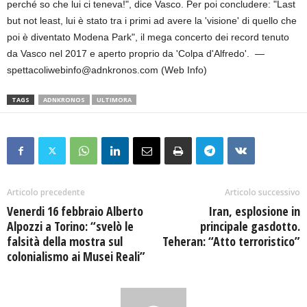
perché so che lui ci teneva!", dice Vasco. Per poi concludere: "Last
but not least, lui è stato tra i primi ad avere la 'visione' di quello che
poi è diventato Modena Park", il mega concerto dei record tenuto
da Vasco nel 2017 e aperto proprio da 'Colpa d'Alfredo'. —
spettacoliwebinfo@adnkronos.com (Web Info)
TAGS
ADNKRONOS
ULTIMORA
Articolo precedente
Articolo successivo
Venerdi 16 febbraio Alberto
Iran, esplosione in
Alpozzi a Torino: “svelò le
principale gasdotto.
falsità della mostra sul
Teheran: “Atto terroristico”
colonialismo ai Musei Reali”