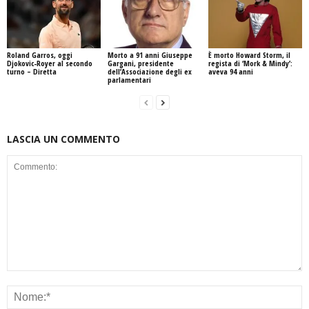
Roland Garros, oggi
Morto a 91 anni Giuseppe
È morto Howard Storm, il
Djokovic-Royer al secondo
Gargani, presidente
regista di ‘Mork & Mindy’:
turno – Diretta
dell’Associazione degli ex
aveva 94 anni
parlamentari
LASCIA UN COMMENTO