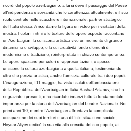
ricordi del popolo azerbaigiano: a lui si deve il passaggio del Paese
all’indipendenza e sovranità che lo caratterizza attualmente, e il suo
ruolo centrale nello scacchiere internazionale, partner strategico
dell’Italia stessa. A ricordarne la figura un video per i visitatori della
mostra. I colori, i ritmi e le texture delle opere esposte raccontano
un Azerbaigian, la cui scena artistica vive un momento di grande
dinamismo e sviluppo, e la cui creatività fonde elementi di
modernismo e tradizione, reinterpretata in chiave contemporanea.
Le opere spaziano per colori e rappresentazioni, e spesso
uniscono la cultura azerbaigiana a quella italiana, testimoniando,
oltre che perizia artistica, anche l’amicizia culturale tra i due popoli.
L’inaugurazione, l’11 maggio, ha visto i saluti dell’ambasciatore
della Repubblica dell’Azerbaigian in Italia Rashad Aslanov, che ha
ringraziato i presenti, e ha ricordato innanzi tutto la fondamentale
importanza per la storia dell’Azerbaigian del Leader Nazionale. Nei
primi anni ‘90, mentre l’Azerbaigian affrontava la complicata
occupazione dei suoi territori e una difficile situazione sociale,
Heydar Aliyev dedicò la sua vita alla crescita del suo popolo, ai