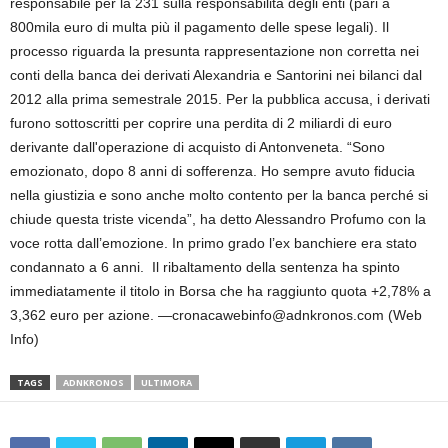
responsabile per la 231 sulla responsabilità degli enti (pari a
800mila euro di multa più il pagamento delle spese legali). Il
processo riguarda la presunta rappresentazione non corretta nei
conti della banca dei derivati Alexandria e Santorini nei bilanci dal
2012 alla prima semestrale 2015. Per la pubblica accusa, i derivati
furono sottoscritti per coprire una perdita di 2 miliardi di euro
derivante dall'operazione di acquisto di Antonveneta. “Sono
emozionato, dopo 8 anni di sofferenza. Ho sempre avuto fiducia
nella giustizia e sono anche molto contento per la banca perché si
chiude questa triste vicenda”, ha detto Alessandro Profumo con la
voce rotta dall’emozione. In primo grado l’ex banchiere era stato
condannato a 6 anni. Il ribaltamento della sentenza ha spinto
immediatamente il titolo in Borsa che ha raggiunto quota +2,78% a
3,362 euro per azione. —cronacawebinfo@adnkronos.com (Web
Info)
TAGS
ADNKRONOS
ULTIMORA