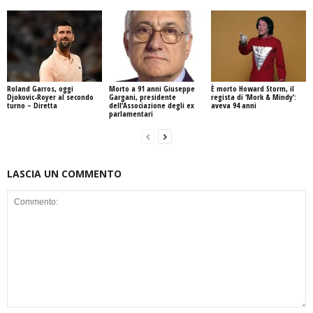
Roland Garros, oggi
Morto a 91 anni Giuseppe
È morto Howard Storm, il
Djokovic-Royer al secondo
Gargani, presidente
regista di ‘Mork & Mindy’:
turno – Diretta
dell’Associazione degli ex
aveva 94 anni
parlamentari
LASCIA UN COMMENTO