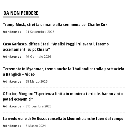
DA NON PERDERE
Trump-Musk, stretta di mano alla cerimonia per Charlie Kirk
Adnkronos
-
21 Settembre 2025
Caso Garlasco, difesa Stasi: “Analisi Poggi irrilevanti, faremo
accertamenti su pc Chiara”
Adnkronos
-
19 Gennaio 2026
Terremoto in Myanmar, trema anche la Thailandia: crolla grattacielo
a Bangkok – Video
Adnkronos
-
28 Marzo 2025
X Factor, Morgan: “Esperienza finita in maniera terribile, hanno vinto
poteri economici”
Adnkronos
-
7 Dicembre 2023
La rivoluzione di De Rossi, cancellato Mourinho anche fuori dal campo
Adnkronos
-
8 Marzo 2024