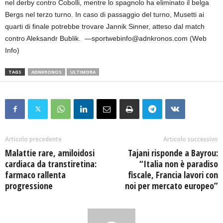
nel derby contro Cobolli, mentre lo spagnolo ha eliminato il belga
Bergs nel terzo turno. In caso di passaggio del turno, Musetti ai
quarti di finale potrebbe trovare Jannik Sinner, atteso dal match
contro Aleksandr Bublik. —sportwebinfo@adnkronos.com (Web
Info)
TAGS
ADNKRONOS
ULTIMORA
Articolo precedente
Articolo successivo
Malattie rare, amiloidosi
Tajani risponde a Bayrou:
cardiaca da transtiretina:
“Italia non è paradiso
farmaco rallenta
fiscale, Francia lavori con
progressione
noi per mercato europeo”