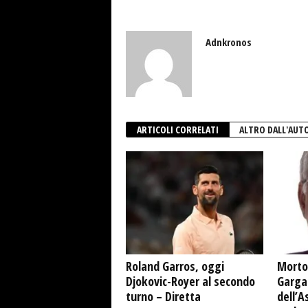
Adnkronos
ARTICOLI CORRELATI
ALTRO DALL'AUT
Roland Garros, oggi
Morto
Djokovic-Royer al secondo
Garga
turno – Diretta
dell’A