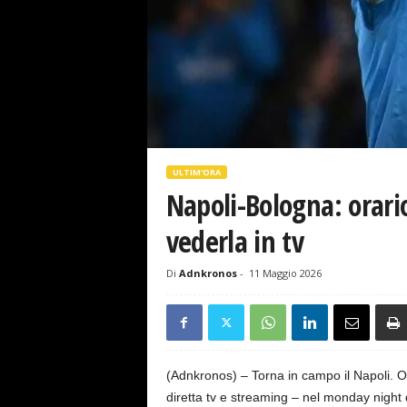
s
e
ULTIM'ORA
Napoli-Bologna: orari
vederla in tv
Di
Adnkronos
-
11 Maggio 2026
(Adnkronos) – Torna in campo il Napoli. Og
diretta tv e streaming – nel monday night