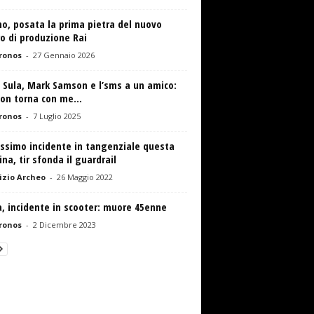
o, posata la prima pietra del nuovo
o di produzione Rai
ronos
-
27 Gennaio 2026
a Sula, Mark Samson e l’sms a un amico:
on torna con me...
ronos
-
7 Luglio 2025
issimo incidente in tangenziale questa
na, tir sfonda il guardrail
zio Archeo
-
26 Maggio 2022
, incidente in scooter: muore 45enne
ronos
-
2 Dicembre 2023