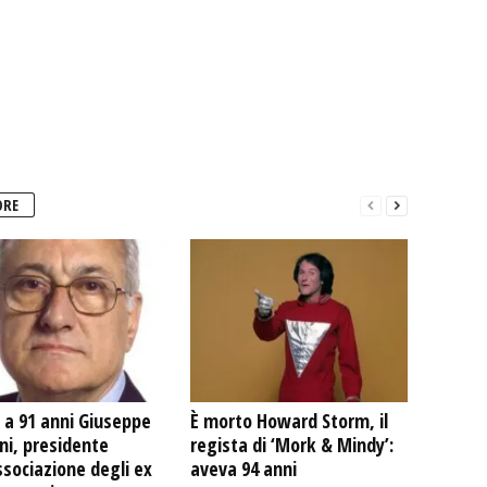
ORE
 a 91 anni Giuseppe
È morto Howard Storm, il
ni, presidente
regista di ‘Mork & Mindy’:
ssociazione degli ex
aveva 94 anni