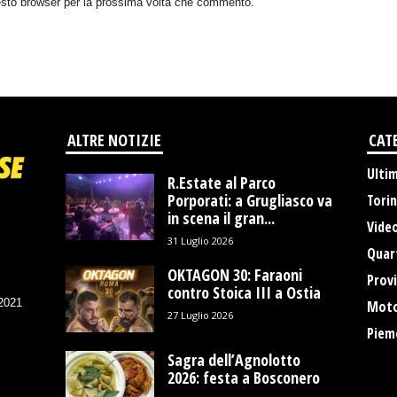
uesto browser per la prossima volta che commento.
ALTRE NOTIZIE
CAT
Ulti
R.Estate al Parco
Porporati: a Grugliasco va
Tori
in scena il gran...
Vide
31 Luglio 2026
Quart
OKTAGON 30: Faraoni
Provi
contro Stoica III a Ostia
/2021
Moto
27 Luglio 2026
Piem
Sagra dell’Agnolotto
2026: festa a Bosconero