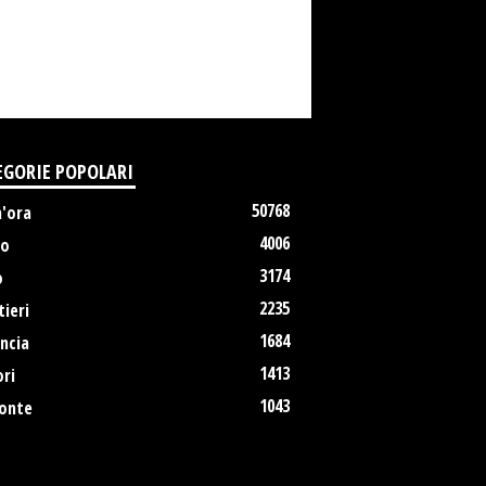
EGORIE POPOLARI
50768
m'ora
4006
no
3174
o
2235
ieri
1684
ncia
1413
ri
1043
onte