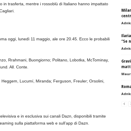
 in trasferta, mentre i rossoblù di Italiano hanno impattato
Milan
 Cagliari.
centr
Adnk
Ilari
mma oggi, lunedì 11 maggio, ale ore 20.45. Ecco le probabili
“Se n
Adnk
renzo, Rrahmani, Buongiorno; Politano, Lobotka, McTominay,
Grav
matti
und. All. Conte.
Mauri
, Heggem, Lucumí, Miranda; Ferguson, Freuler; Orsolini,
Roma
Adnk
levisiva e in esclusiva sui canali Dazn, disponibili tramite
treaming sulla piattaforma web e sull’app di Dazn.