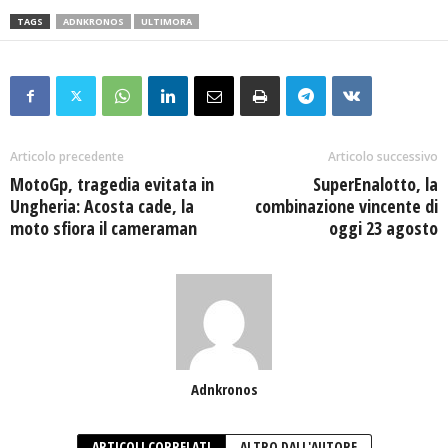
TAGS
ADNKRONOS
ULTIMORA
Articolo precedente
Articolo successivo
MotoGp, tragedia evitata in
SuperEnalotto, la
Ungheria: Acosta cade, la
combinazione vincente di
moto sfiora il cameraman
oggi 23 agosto
Adnkronos
ARTICOLI CORRELATI
ALTRO DALL'AUTORE