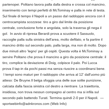
partenopei. Politano lavora palla dalla destra e crossa col mancino,
inserimento con tempi perfetti di McTominay e palla in rete di testa.
Sul finale di tempo il Napoli a un passo dal raddoppio ancora con il
centrocampista scozzese: tiro a giro dal limite da posizione
centrale, conclusione forte e angolata, solo la traversa gli nega il
gol. In avvio di ripresa Berardi prova a scuotere il Sassuolo,
raccoglie palla sulla sinistra dell'area, molto defilato, e fa partire il
mancino dritto sul secondo palo, palla larga, ma non di molto. Dopo
due minuti altro 'legno' per gli ospiti. Questa volta è McTominay a
servire Politano che prova il mancino a giro da posizione centrale: il
tiro, complice la deviazione di Doig, colpisce il palo. Poi Lucca
prova il tap-in da pochi passi ma senza riuscire a coordinarsi bene.
I tempi sono maturi per il raddoppio che arriva al 12' dall'uomo più
atteso: De Bruyne.Il belga sfoggia una delle sue solite punizione,
calciata dalla fascia sinistra col destro a rientrare. La traiettoria,
insidiosa, non trova nessun compagno al centro ma si infila sul
secondo palo battendo Turati. Termina quindi 2-0 per il Napoli. —
sportwebinfo@adnkronos.com (Web Info)