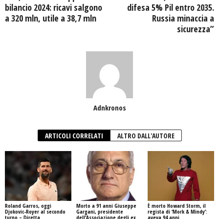
bilancio 2024: ricavi salgono
difesa 5% Pil entro 2035.
a 320 mln, utile a 38,7 mln
Russia minaccia a
sicurezza”
Adnkronos
ARTICOLI CORRELATI
ALTRO DALL'AUTORE
Roland Garros, oggi
Morto a 91 anni Giuseppe
È morto Howard Storm, il
Djokovic-Royer al secondo
Gargani, presidente
regista di ‘Mork & Mindy’:
turno – Diretta
dell’Associazione degli ex
aveva 94 anni