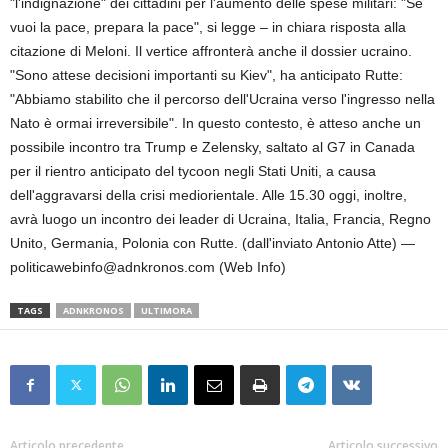
"l'indignazione" dei cittadini per l'aumento delle spese militari: "Se
vuoi la pace, prepara la pace", si legge – in chiara risposta alla
citazione di Meloni. Il vertice affronterà anche il dossier ucraino.
"Sono attese decisioni importanti su Kiev", ha anticipato Rutte:
"Abbiamo stabilito che il percorso dell'Ucraina verso l'ingresso nella
Nato è ormai irreversibile". In questo contesto, è atteso anche un
possibile incontro tra Trump e Zelensky, saltato al G7 in Canada
per il rientro anticipato del tycoon negli Stati Uniti, a causa
dell'aggravarsi della crisi mediorientale. Alle 15.30 oggi, inoltre,
avrà luogo un incontro dei leader di Ucraina, Italia, Francia, Regno
Unito, Germania, Polonia con Rutte. (dall'inviato Antonio Atte) —
politicawebinfo@adnkronos.com (Web Info)
TAGS
ADNKRONOS
ULTIMORA
Articolo precedente
Articolo successivo