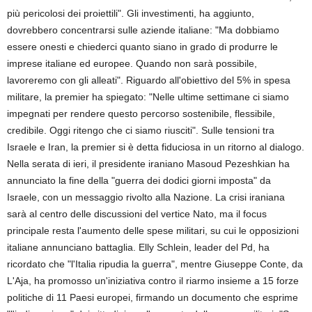
più pericolosi dei proiettili". Gli investimenti, ha aggiunto,
dovrebbero concentrarsi sulle aziende italiane: "Ma dobbiamo
essere onesti e chiederci quanto siano in grado di produrre le
imprese italiane ed europee. Quando non sarà possibile,
lavoreremo con gli alleati". Riguardo all'obiettivo del 5% in spesa
militare, la premier ha spiegato: "Nelle ultime settimane ci siamo
impegnati per rendere questo percorso sostenibile, flessibile,
credibile. Oggi ritengo che ci siamo riusciti". Sulle tensioni tra
Israele e Iran, la premier si è detta fiduciosa in un ritorno al dialogo.
Nella serata di ieri, il presidente iraniano Masoud Pezeshkian ha
annunciato la fine della "guerra dei dodici giorni imposta" da
Israele, con un messaggio rivolto alla Nazione. La crisi iraniana
sarà al centro delle discussioni del vertice Nato, ma il focus
principale resta l'aumento delle spese militari, su cui le opposizioni
italiane annunciano battaglia. Elly Schlein, leader del Pd, ha
ricordato che "l'Italia ripudia la guerra", mentre Giuseppe Conte, da
L'Aja, ha promosso un'iniziativa contro il riarmo insieme a 15 forze
politiche di 11 Paesi europei, firmando un documento che esprime