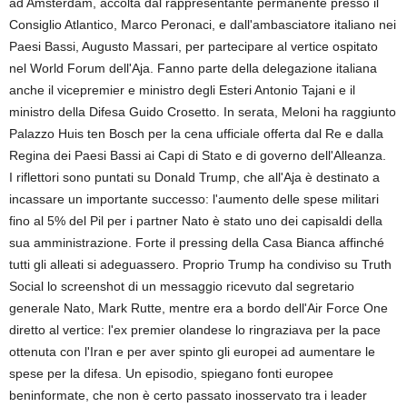
ad Amsterdam, accolta dal rappresentante permanente presso il
Consiglio Atlantico, Marco Peronaci, e dall'ambasciatore italiano nei
Paesi Bassi, Augusto Massari, per partecipare al vertice ospitato
nel World Forum dell'Aja. Fanno parte della delegazione italiana
anche il vicepremier e ministro degli Esteri Antonio Tajani e il
ministro della Difesa Guido Crosetto. In serata, Meloni ha raggiunto
Palazzo Huis ten Bosch per la cena ufficiale offerta dal Re e dalla
Regina dei Paesi Bassi ai Capi di Stato e di governo dell'Alleanza.
I riflettori sono puntati su Donald Trump, che all'Aja è destinato a
incassare un importante successo: l'aumento delle spese militari
fino al 5% del Pil per i partner Nato è stato uno dei capisaldi della
sua amministrazione. Forte il pressing della Casa Bianca affinché
tutti gli alleati si adeguassero. Proprio Trump ha condiviso su Truth
Social lo screenshot di un messaggio ricevuto dal segretario
generale Nato, Mark Rutte, mentre era a bordo dell'Air Force One
diretto al vertice: l'ex premier olandese lo ringraziava per la pace
ottenuta con l'Iran e per aver spinto gli europei ad aumentare le
spese per la difesa. Un episodio, spiegano fonti europee
beninformate, che non è certo passato inosservato tra i leader