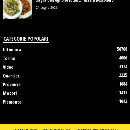
Sagra dell’Agnolotto 2026: festa a Bosconero
21 Luglio 2026
CATEGORIE POPOLARI
50768
Ultim'ora
4006
Torino
3174
Video
2235
Quartieri
1684
Provincia
1413
Motori
1043
Piemonte