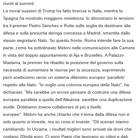
riuniti al summit.
La moral suasion di Trump ha fatto breccia in Italia, mentre la
Spagna ha mostrato maggiore resistenza: lo dimostrano le tensioni
tra il premier Pedro Sánchez e Rutte sulla soglia da destinare alla
difesa e sulla presunta deroga concessa a Madrid, smentita dallo
stesso segretario Nato. Su questo fronte, Roma intende fare la sua
parte, come ha sottolineato Meloni nelle comunicazioni alle Camere
in vista del doppio appuntamento di Aja e Bruxelles. A Palazzo
Madama, la premier ha ribadito la posizione del governo sulla
necessità di aumentare le risorse per la sicurezza, esprimendo
però scetticismo verso un sistema difensivo europeo 'parallelo'
rispetto alla Nato: "Io voglio una colonna europea della Nato", ha
dichiarato. "Ma sarebbe un errore pensare di costruire una difesa
europea parallela a quella dell'Alleanza: sarebbe una duplicazione
inutile. Dobbiamo invece collaborare di più a livello
europeo". Meloni ha anche chiarito che il tema della difesa non è
solo quanto si investe, ma su cosa si investe: "Gli scenari stanno
cambiando. In Ucraina, i risultati migliori sono arrivati da droni che
costano 20mila euro. Ci sono Paesi che lavorano su robot e dati,