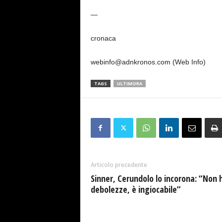
—
cronaca
webinfo@adnkronos.com (Web Info)
TAGS
ULTIMORA
Articolo precedente
Sinner, Cerundolo lo incorona: “Non 
debolezze, è ingiocabile”