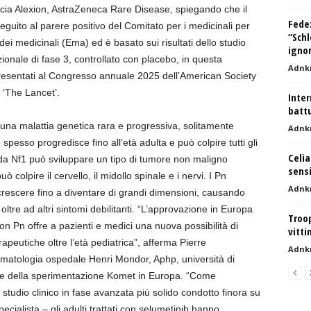
ncia Alexion, AstraZeneca Rare Disease, spiegando che il
Fedez
guito al parere positivo del Comitato per i medicinali per
“Schl
 medicinali (Ema) ed è basato sui risultati dello studio
igno
ionale di fase 3, controllato con placebo, in questa
Adnk
 presentati al Congresso annuale 2025 dell’American Society
u ‘The Lancet’.
Inter
batt
 una malattia genetica rara e progressiva, solitamente
Adnk
spesso progredisce fino all’età adulta e può colpire tutti gli
Celia
 da Nf1 può sviluppare un tipo di tumore non maligno
sensi
olpire il cervello, il midollo spinale e i nervi. I Pn
Adnk
crescere fino a diventare di grandi dimensioni, causando
tre ad altri sintomi debilitanti. “L’approvazione in Europa
Troop
 con Pn offre a pazienti e medici una nuova possibilità di
vitti
apeutiche oltre l’età pediatrica”, afferma Pierre
Adnk
rmatologia ospedale Henri Mondor, Aphp, università di
ale della sperimentazione Komet in Europa. “Come
 studio clinico in fase avanzata più solido condotto finora su
ecialista – gli adulti trattati con selumetinib hanno