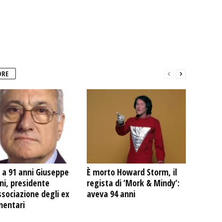
ORE
 a 91 anni Giuseppe
È morto Howard Storm, il
ni, presidente
regista di ‘Mork & Mindy’:
ssociazione degli ex
aveva 94 anni
mentari