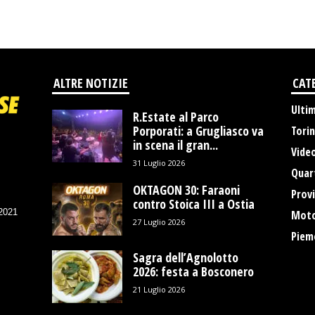
ALTRE NOTIZIE
CAT
Ulti
R.Estate al Parco
Porporati: a Grugliasco va
Tori
in scena il gran...
Vide
31 Luglio 2026
Quart
OKTAGON 30: Faraoni
Provi
contro Stoica III a Ostia
/2021
Moto
27 Luglio 2026
Piem
Sagra dell’Agnolotto
2026: festa a Bosconero
21 Luglio 2026