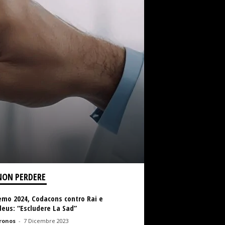
NON PERDERE
emo 2024, Codacons contro Rai e
eus: “Escludere La Sad”
ronos
-
7 Dicembre 2023