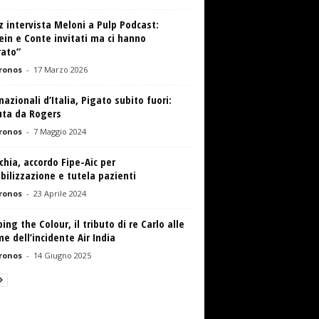
 intervista Meloni a Pulp Podcast:
ein e Conte invitati ma ci hanno
rato”
ronos
-
17 Marzo 2026
nazionali d’Italia, Pigato subito fuori:
uta da Rogers
ronos
-
7 Maggio 2024
chia, accordo Fipe-Aic per
bilizzazione e tutela pazienti
ronos
-
23 Aprile 2024
ing the Colour, il tributo di re Carlo alle
me dell’incidente Air India
ronos
-
14 Giugno 2025