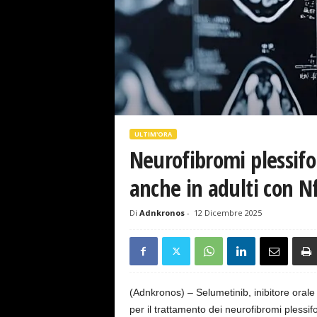
s
e
ULTIM'ORA
Neurofibromi plessifo
anche in adulti con N
Di
Adnkronos
-
12 Dicembre 2025
(Adnkronos) – Selumetinib, inibitore orale
per il trattamento dei neurofibromi plessifo