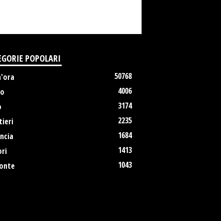
EGORIE POPOLARI
50768
m'ora
4006
no
3174
o
2235
ieri
1684
ncia
1413
ri
1043
onte