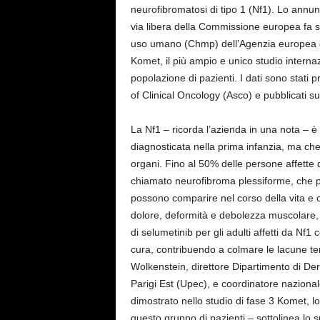
neurofibromatosi di tipo 1 (Nf1). Lo annu
via libera della Commissione europea fa se
uso umano (Chmp) dell’Agenzia europea dei
Komet, il più ampio e unico studio internaz
popolazione di pazienti. I dati sono stati
of Clinical Oncology (Asco) e pubblicati s
La Nf1 – ricorda l’azienda in una nota – è
diagnosticata nella prima infanzia, ma che 
organi. Fino al 50% delle persone affette
chiamato neurofibroma plessiforme, che può c
possono comparire nel corso della vita e 
dolore, deformità e debolezza muscolare, ol
di selumetinib per gli adulti affetti da Nf1
cura, contribuendo a colmare le lacune ter
Wolkenstein, direttore Dipartimento di De
Parigi Est (Upec), e coordinatore nazion
dimostrato nello studio di fase 3 Komet, lo
questo gruppo di pazienti – sottolinea lo sp