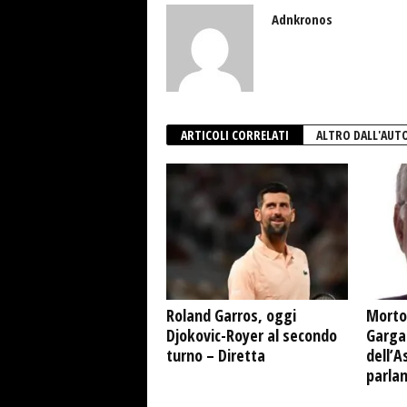
Adnkronos
ARTICOLI CORRELATI
ALTRO DALL'AUT
Roland Garros, oggi
Morto
Djokovic-Royer al secondo
Garga
turno – Diretta
dell’A
parla