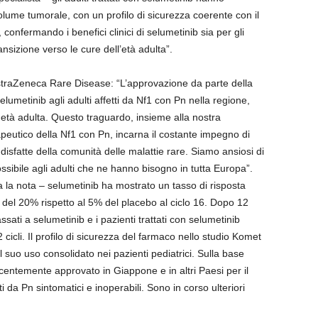
volume tumorale, con un profilo di sicurezza coerente con il
 confermando i benefici clinici di selumetinib sia per gli
ransizione verso le cure dell’età adulta”.
straZeneca Rare Disease: “L’approvazione da parte della
elumetinib agli adulti affetti da Nf1 con Pn nella regione,
 età adulta. Questo traguardo, insieme alla nostra
peutico della Nf1 con Pn, incarna il costante impegno di
disfatte della comunità delle malattie rare. Siamo ansiosi di
ssibile agli adulti che ne hanno bisogno in tutta Europa”.
lia la nota – selumetinib ha mostrato un tasso di risposta
vo del 20% rispetto al 5% del placebo al ciclo 16. Dopo 12
assati a selumetinib e i pazienti trattati con selumetinib
 cicli. Il profilo di sicurezza del farmaco nello studio Komet
l suo uso consolidato nei pazienti pediatrici. Sulla base
recentemente approvato in Giappone e in altri Paesi per il
ti da Pn sintomatici e inoperabili. Sono in corso ulteriori