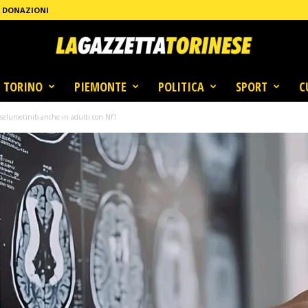
DONAZIONI
TORINO
PIEMONTE
POLITICA
SPORT
C
 selumetinib anche in adulti con Nf1