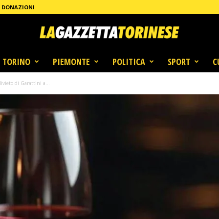
DONAZIONI
TORINO
PIEMONTE
POLITICA
SPORT
C
ivieto di Garattini a...