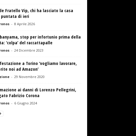
e Fratello Vip, chi ha lasciato la casa
 puntata di ieri
ronos
-
8 Aprile 2026
anyama, stop per infortunio prima della
ta: ‘colpa’ del raccattapalle
ronos
-
24 Dicembre 2023
estazione a Torino ‘vogliamo lavorare,
rite noi ad Amazon’
zione
-
29 Novembre 2020
mazione ai danni di Lorenzo Pellegrini,
gato Fabrizio Corona
ronos
-
6 Giugno 2024