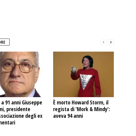
ORE
 a 91 anni Giuseppe
È morto Howard Storm, il
ni, presidente
regista di ‘Mork & Mindy’:
ssociazione degli ex
aveva 94 anni
mentari