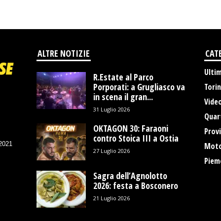
ALTRE NOTIZIE
CAT
Ulti
R.Estate al Parco
Porporati: a Grugliasco va
Tori
in scena il gran...
Vide
31 Luglio 2026
Quart
OKTAGON 30: Faraoni
Provi
contro Stoica III a Ostia
/2021
Moto
27 Luglio 2026
Piem
Sagra dell’Agnolotto
2026: festa a Bosconero
21 Luglio 2026