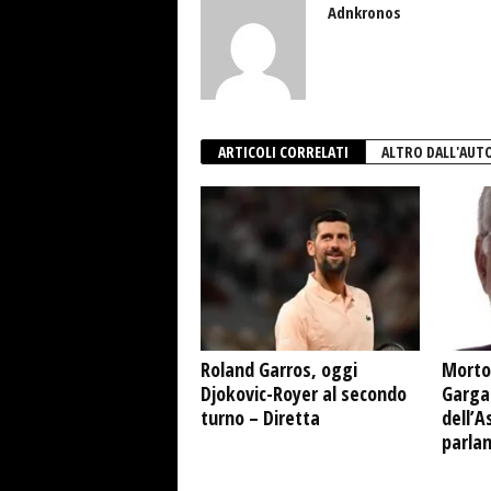
Adnkronos
ARTICOLI CORRELATI
ALTRO DALL'AUT
Roland Garros, oggi
Morto
Djokovic-Royer al secondo
Garga
turno – Diretta
dell’A
parla