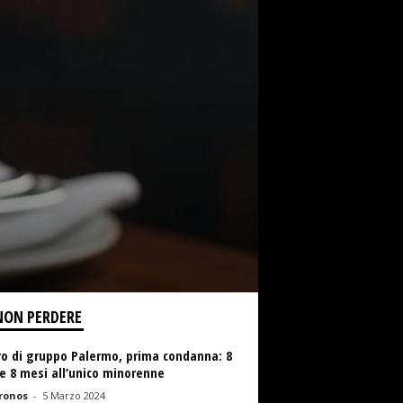
NON PERDERE
ro di gruppo Palermo, prima condanna: 8
e 8 mesi all’unico minorenne
ronos
-
5 Marzo 2024