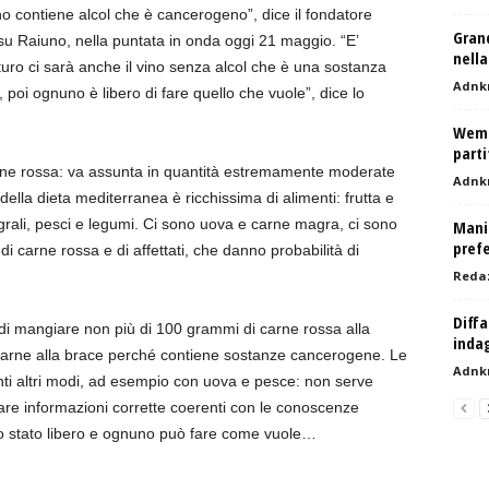
ino contiene alcol che è cancerogeno”, dice il fondatore
Grand
, su Raiuno, nella puntata in onda oggi 21 maggio. “E’
nella
futuro ci sarà anche il vino senza alcol che è una sostanza
Adnk
oi ognuno è libero di fare quello che vuole”, dice lo
Wemb
parti
arne rossa: va assunta in quantità estremamente moderate
Adnk
 della dieta mediterranea è ricchissima di alimenti: frutta e
egrali, pesci e legumi. Ci sono uova e carne magra, ci sono
Manif
prefe
di carne rossa e di affettati, che danno probabilità di
Reda
Diffa
 di mangiare non più di 100 grammi di carne rossa alla
inda
 carne alla brace perché contiene sostanze cancerogene. Le
Adnk
anti altri modi, ad esempio con uova e pesce: non serve
re informazioni corrette coerenti con le conoscenze
uno stato libero e ognuno può fare come vuole…