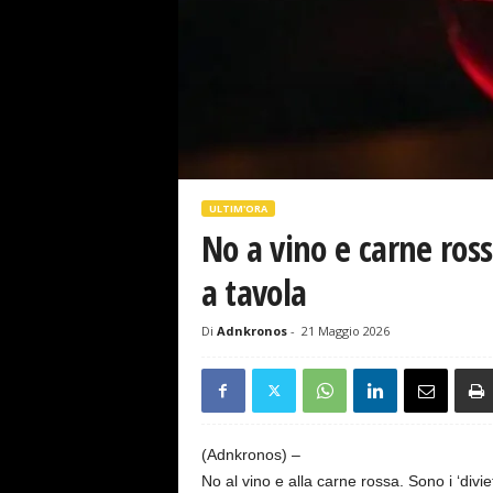
s
e
ULTIM'ORA
No a vino e carne rossa
a tavola
Di
Adnkronos
-
21 Maggio 2026
(Adnkronos) –
No al vino e alla carne rossa. Sono i ‘divie