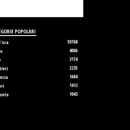
EGORIE POPOLARI
50768
m'ora
4006
no
3174
o
2235
ieri
1684
ncia
1413
ri
1043
onte