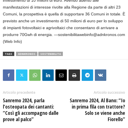
investimento di 10 milioni di euro. Avendo aderito alle
manifestazioni di interesse rivolte alla Regione da parte di altri 23
Comuni, la prospettiva è quella di supportare 36 Comuni in totale. È
previsto anche un investimento di 50 milioni di euro per lo sviluppo
di impianti fotovoltaici e agrivoltaici che consentano di arrivare a
produrre 70Gwh di energia. —sostenibilitawebinfo@adnkronos.com
(Web Info)
TAGS
ADNKRONOS
SOSTENIBILITA
Articolo precedente
Articolo successivo
Sanremo 2024, parla
Sanremo 2024, Al Bano: “Io
l’osteopata dei cantanti:
in prima fila con trattore?
“Così gli accompagno dalle
Solo se viene anche
prove al palco”
Fiorello”