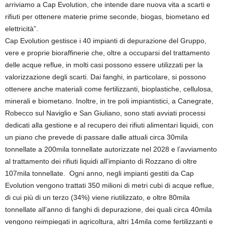
arriviamo a Cap Evolution, che intende dare nuova vita a scarti e
rifiuti per ottenere materie prime seconde, biogas, biometano ed
elettricità”.
Cap Evolution gestisce i 40 impianti di depurazione del Gruppo,
vere e proprie bioraffinerie che, oltre a occuparsi del trattamento
delle acque reflue, in molti casi possono essere utilizzati per la
valorizzazione degli scarti. Dai fanghi, in particolare, si possono
ottenere anche materiali come fertilizzanti, bioplastiche, cellulosa,
minerali e biometano. Inoltre, in tre poli impiantistici, a Canegrate,
Robecco sul Naviglio e San Giuliano, sono stati avviati processi
dedicati alla gestione e al recupero dei rifiuti alimentari liquidi, con
un piano che prevede di passare dalle attuali circa 30mila
tonnellate a 200mila tonnellate autorizzate nel 2028 e l’avviamento
al trattamento dei rifiuti liquidi all’impianto di Rozzano di oltre
107mila tonnellate. Ogni anno, negli impianti gestiti da Cap
Evolution vengono trattati 350 milioni di metri cubi di acque reflue,
di cui più di un terzo (34%) viene riutilizzato, e oltre 80mila
tonnellate all’anno di fanghi di depurazione, dei quali circa 40mila
vengono reimpiegati in agricoltura, altri 14mila come fertilizzanti e