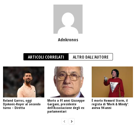
Adnkronos
ARTICOLI CORRELATI
ALTRO DALL'AUTORE
Roland Garros, oggi
Morto a 91 anni Giuseppe
È morto Howard Storm, il
Djokovic-Royer al secondo
Gargani, presidente
regista di ‘Mork & Mindy’:
turno – Diretta
dell’Associazione degli ex
aveva 94 anni
parlamentari