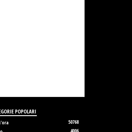
EGORIE POPOLARI
50768
m'ora
4006
no