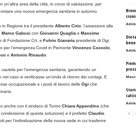
 in un’altra area della città, in corso di valutazione, per
Bronc
frontare una nuova emergenza sanitaria in autunno.
croni
Adnk
o in Regione tra il presidente
Alberto Cirio
, l’assessore alla
e
Marco Gabusi
con
Giovanni Quaglia
e
Massimo
Dieta
le di Fondazione Crt, e
Fulvio Gianaria
presidente di Ogr.
bene 
rio per l’emergenza Covid in Piemonte
Vincenzo Coccolo
,
Adnk
cco
e
Antonio Rinaudo
.
Piemo
pross
 cautela per l’emergenza sanitaria, garantendo un
o nel caso si verificasse un’onda di ritorno dei contagi. E
Mauri
esse occupazionale e i posti di lavoro delle
Ogr
che
Stori
inaria.
calci
Adnk
ro anche con il sindaco di Torino
Chiara Appendino
(che
ondivisione di questa soluzione) e il prefetto
Claudio
bili per l’individuazione della nuova sede in cui trasferire