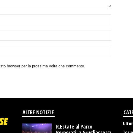
uesto browser per la prossima volta che commento.
ALTRE NOTIZIE
CAT
Ulti
R.Estate al Parco
Porporati: a Grugliasco va
Tori