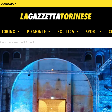
DONAZIONI
TORINO
PIEMONTE
POLITICA
SPORT
C
rà smantellato entro il 31 luglio