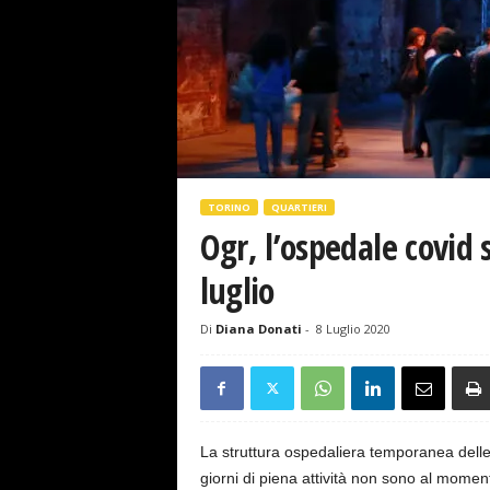
s
e
TORINO
QUARTIERI
Ogr, l’ospedale covid 
luglio
Di
Diana Donati
-
8 Luglio 2020
La struttura ospedaliera temporanea dell
giorni di piena attività non sono al momento