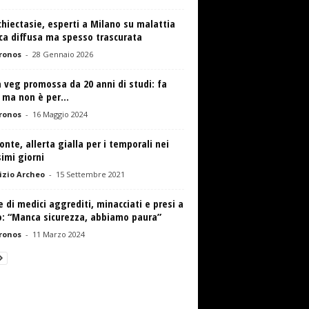
hiectasie, esperti a Milano su malattia
ca diffusa ma spesso trascurata
ronos
-
28 Gennaio 2026
 veg promossa da 20 anni di studi: fa
ma non è per...
ronos
-
16 Maggio 2024
nte, allerta gialla per i temporali nei
imi giorni
zio Archeo
-
15 Settembre 2021
e di medici aggrediti, minacciati e presi a
o: “Manca sicurezza, abbiamo paura”
ronos
-
11 Marzo 2024