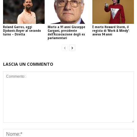
Roland Garros, oggi
Morto a 91 anni Giuseppe
È morto Howard Storm, il
Djokovic-Royer al secondo
Gargani, presidente
regista di ‘Mork & Mindy’:
turno – Diretta
dell’Associazione degli ex
aveva 94 anni
parlamentari
LASCIA UN COMMENTO