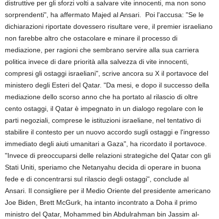
distruttive per gli sforzi volti a salvare vite innocenti, ma non sono
sorprendenti", ha affermato Majed al Ansari. Poi l'accusa: "Se le
dichiarazioni riportate dovessero risultare vere, il premier israeliano
non farebbe altro che ostacolare e minare il processo di
mediazione, per ragioni che sembrano servire alla sua carriera
politica invece di dare priorità alla salvezza di vite innocenti,
compresi gli ostaggi israeliani", scrive ancora su X il portavoce del
ministero degli Esteri del Qatar. "Da mesi, e dopo il successo della
mediazione dello scorso anno che ha portato al rilascio di oltre
cento ostaggi, il Qatar è impegnato in un dialogo regolare con le
parti negoziali, comprese le istituzioni israeliane, nel tentativo di
stabilire il contesto per un nuovo accordo sugli ostaggi e l'ingresso
immediato degli aiuti umanitari a Gaza", ha ricordato il portavoce.
"Invece di preoccuparsi delle relazioni strategiche del Qatar con gli
Stati Uniti, speriamo che Netanyahu decida di operare in buona
fede e di concentrarsi sul rilascio degli ostaggi", conclude al
Ansari. Il consigliere per il Medio Oriente del presidente americano
Joe Biden, Brett McGurk, ha intanto incontrato a Doha il primo
ministro del Qatar, Mohammed bin Abdulrahman bin Jassim al-