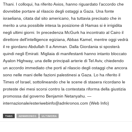
Thani. I colloqui, ha riferito Axios, hanno riguardato l'accordo che
dovrebbe portare al rilascio degli ostaggi a Gaza. Una fonte
israeliana, citata dal sito americano, ha tuttavia precisato che in
merito a una possibile intesa la posizione di Hamas si è irrigidita
negli ultimi giorni. In precedenza McGurk ha incontrato al Cairo il
direttore dell'intelligence egiziana, Abbas Kamel, mentre oggi vedrà
il re giordano Abdullah II a Amman. Dalla Giordania si sposterà
quindi negli Emirati. Migliaia di manifestanti hanno intanto bloccato
Ayalon Highway, una delle principali arterie di Tel Aviv, chiedendo
un accordo immediato che porti al rilascio degli ostaggi che ancora
sono nelle mani delle fazioni palestinesi a Gaza. Lo ha riferito il
Times of Israel, sottolineando che le scene di stasera ricordano le
proteste dei mesi scorsi contro la contestata riforma della giustizia
promossa dal governo Benjamin Netanyahu. —
internazionale/esteriwebinfo@adnkronos.com (Web Info)
TAGS
ADNKRONOS
ULTIMORA