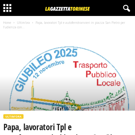
Home
Ultim'ora
Papa, lavoratori Tpl e autoferrotranvieri in piazza San Pietro per
l’udienza con...
ULTIM'ORA
Papa, lavoratori Tpl e