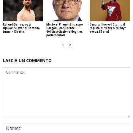
Roland Garros, oggi
Morto a 91 anni Giuseppe
È morto Howard Storm, il
Djokovic-Royer al secondo
Gargani, presidente
regista di ‘Mork & Mindy’:
turno – Diretta
dell’Associazione degli ex
aveva 94 anni
parlamentari
LASCIA UN COMMENTO