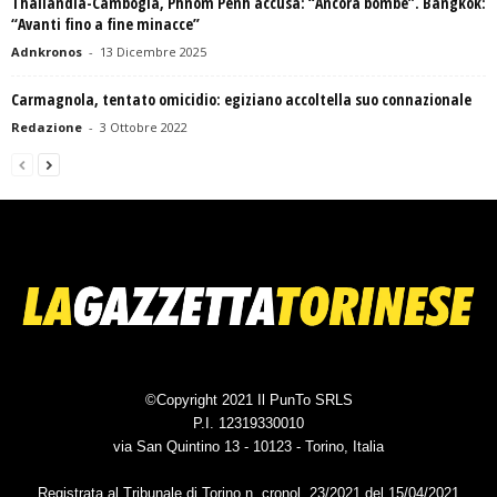
Thailandia-Cambogia, Phnom Penh accusa: “Ancora bombe”. Bangkok:
“Avanti fino a fine minacce”
Adnkronos
-
13 Dicembre 2025
Carmagnola, tentato omicidio: egiziano accoltella suo connazionale
Redazione
-
3 Ottobre 2022
©Copyright 2021 Il PunTo SRLS
P.I. 12319330010
via San Quintino 13 - 10123 - Torino, Italia
Registrata al Tribunale di Torino n. cronol. 23/2021 del 15/04/2021