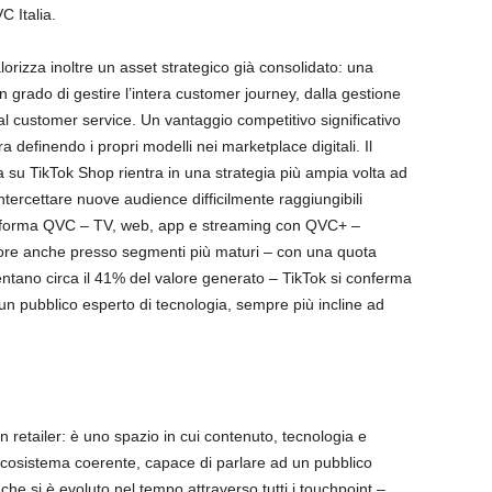
VC Italia.
orizza inoltre un asset strategico già consolidato: una
in grado di gestire l’intera customer journey, dalla gestione
o al customer service. Un vantaggio competitivo significativo
a definendo i propri modelli nei marketplace digitali. Il
 su TikTok Shop rientra in una strategia più ampia volta ad
 intercettare nuove audience difficilmente raggiungibili
iattaforma QVC – TV, web, app e streaming con QVC+ –
lore anche presso segmenti più maturi – con una quota
sentano circa il 41% del valore generato – TikTok si conferma
 pubblico esperto di tecnologia, sempre più incline ad
n retailer: è uno spazio in cui contenuto, tecnologia e
n ecosistema coerente, capace di parlare ad un pubblico
he si è evoluto nel tempo attraverso tutti i touchpoint –