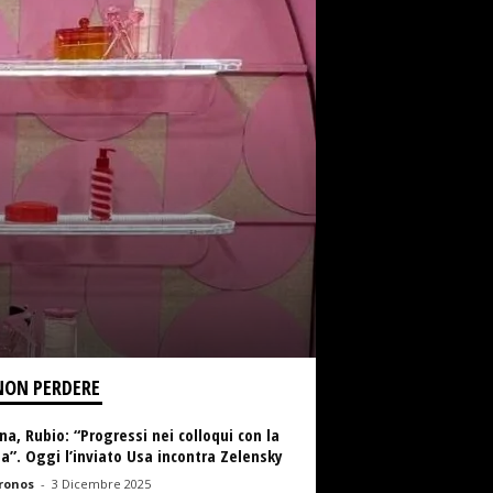
NON PERDERE
na, Rubio: “Progressi nei colloqui con la
a”. Oggi l’inviato Usa incontra Zelensky
ronos
-
3 Dicembre 2025