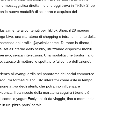
 e messaggistica diretta – e che oggi trova in TikTok Shop
 con le nuove modalità di scoperta e acquisto dei
clusivamente ai contenuti per TikTok Shop, il 28 maggio
ega Live, una maratona di shopping e intrattenimento della
rasmessa dal profilo @qvcitaliahome. Durante la diretta, i
set all’interno dello studio, utilizzando dispositivi mobili
mersivo, senza interruzioni. Una modalità che trasforma lo
, capace di mettere lo spettatore ‘al centro dell’azione’.
rienza all’avanguardia nel panorama del social commerce.
trodurrà formati di acquisto interattivi come aste in tempo
zione attiva degli utenti, che potranno influenzare
videnza. Il palinsesto della maratona seguirà i trend più
rali come lo yogurt Easiyo ai kit da viaggio, fino a momenti di
in un ‘pizza party’ serale.