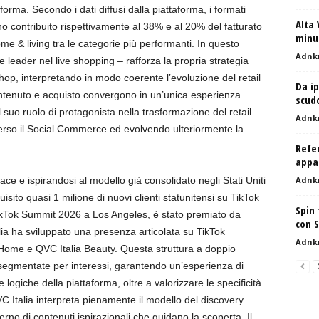
forma. Secondo i dati diffusi dalla piattaforma, i formati
Alta 
 contribuito rispettivamente al 38% e al 20% del fatturato
minu
 & living tra le categorie più performanti. In questo
Adnk
le leader nel live shopping – rafforza la propria strategia
hop, interpretando in modo coerente l’evoluzione del retail
Da ip
tenuto e acquisto convergono in un’unica esperienza
scudo
il suo ruolo di protagonista nella trasformazione del retail
Adnk
 verso il Social Commerce ed evolvendo ulteriormente la
Refe
appa
ace e ispirandosi al modello già consolidato negli Stati Uniti
Adnk
ito quasi 1 milione di nuovi clienti statunitensi su TikTok
Spin 
kTok Summit 2026 a Los Angeles, è stato premiato da
con S
lia ha sviluppato una presenza articolata su TikTok
Adnk
a Home e QVC Italia Beauty. Questa struttura a doppio
segmentate per interessi, garantendo un’esperienza di
logiche della piattaforma, oltre a valorizzare le specificità
C Italia interpreta pienamente il modello del discovery
erno di contenuti ispirazionali che guidano la scoperta. Il