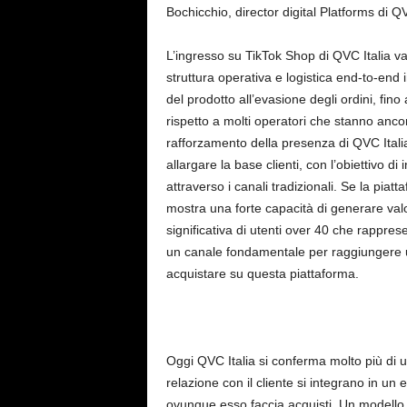
Bochicchio, director digital Platforms di Q
L’ingresso su TikTok Shop di QVC Italia val
struttura operativa e logistica end-to-end 
del prodotto all’evasione degli ordini, fin
rispetto a molti operatori che stanno ancor
rafforzamento della presenza di QVC Italia
allargare la base clienti, con l’obiettivo di
attraverso i canali tradizionali. Se la p
mostra una forte capacità di generare va
significativa di utenti over 40 che rappre
un canale fondamentale per raggiungere un
acquistare su questa piattaforma.
Oggi QVC Italia si conferma molto più di u
relazione con il cliente si integrano in u
ovunque esso faccia acquisti. Un modello c