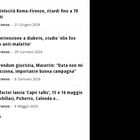
Velocità Roma-Firenze, ritardi fino a 70
ti
ronos
-
21 Giugno 2024
ertensione a diabete, studio ‘olio Evo
 anti-malattie’
ronos
-
29 Gennaio 2024
rendum giustizia, Marattin: “Data non mi
ssiona, importante buona campagna”
ronos
-
8 Gennaio 2026
factor lancia ‘Capri talks’, 15 e 16 maggio
chillaci, Pichetto, Calenda e...
ronos
-
8 Maggio 2026