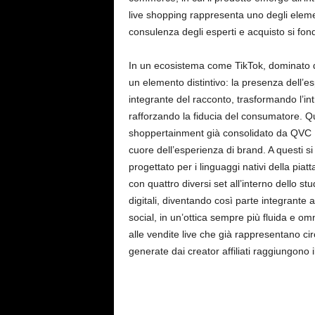
live shopping rappresenta uno degli elemen
consulenza degli esperti e acquisto si fo
In un ecosistema come TikTok, dominato d
un elemento distintivo: la presenza dell’esp
integrante del racconto, trasformando l’i
rafforzando la fiducia del consumatore. Qu
shoppertainment già consolidato da QVC Ital
cuore dell’esperienza di brand. A questi s
progettato per i linguaggi nativi della piatt
con quattro diversi set all’interno dello st
digitali, diventando così parte integrante 
social, in un’ottica sempre più fluida e om
alle vendite live che già rappresentano cir
generate dai creator affiliati raggiungono 