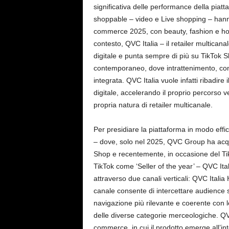
significativa delle performance della piatta
shoppable – video e Live shopping – hanno
commerce 2025, con beauty, fashion e home
contesto, QVC Italia – il retailer multicana
digitale e punta sempre di più su TikTok S
contemporaneo, dove intrattenimento, con
integrata. QVC Italia vuole infatti ribadire 
digitale, accelerando il proprio percorso
propria natura di retailer multicanale.
Per presidiare la piattaforma in modo effic
– dove, solo nel 2025, QVC Group ha acquis
Shop e recentemente, in occasione del Ti
TikTok come ‘Seller of the year’ – QVC Ita
attraverso due canali verticali: QVC Itali
canale consente di intercettare audience 
navigazione più rilevante e coerente con le 
delle diverse categorie merceologiche. QV
commerce, in cui il prodotto emerge all’int