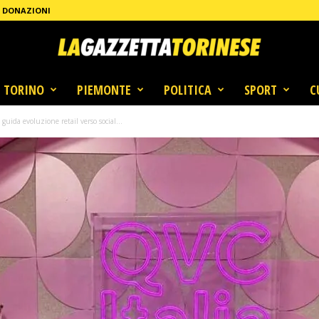
DONAZIONI
TORINO
PIEMONTE
POLITICA
SPORT
C
uida evoluzione retail verso social...