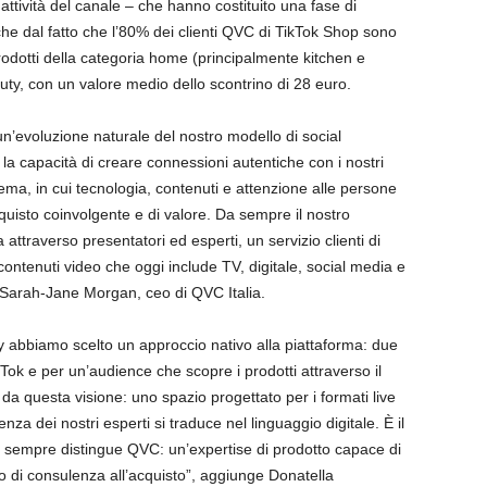
 attività del canale – che hanno costituito una fase di
he dal fatto che l’80% dei clienti QVC di TikTok Shop sono
prodotti della categoria home (principalmente kitchen e
uty, con un valore medio dello scontrino di 28 euro.
n’evoluzione naturale del nostro modello di social
a capacità di creare connessioni autentiche con i nostri
tema, in cui tecnologia, contenuti e attenzione alle persone
cquisto coinvolgente e di valore. Da sempre il nostro
a attraverso presentatori ed esperti, un servizio clienti di
contenuti video che oggi include TV, digitale, social media e
 Sarah-Jane Morgan, ceo di QVC Italia.
 abbiamo scelto un approccio nativo alla piattaforma: due
ikTok e per un’audience che scopre i prodotti attraverso il
da questa visione: uno spazio progettato per i formati live
nza dei nostri esperti si traduce nel linguaggio digitale. È il
 sempre distingue QVC: un’expertise di prodotto capace di
 di consulenza all’acquisto”, aggiunge Donatella