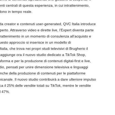
ti centrali di questa esperienza, in cui intrattenimento,
ndono in tempo reale.
a creator e contenuti user-generated, QVC Italia introduce
erto. Attraverso video e dirette live, l’Expert diventa parte
ntrattenimento in un momento di consulenza all’acquisto e
esto approccio si inserisce in un modello di
ia, che trova nei propri studi televisivi di Brugherio il
i aggiunge ora il nuovo studio dedicato a TikTok Shop,
aforma e per la produzione di contenuti digital-first e live,
udio, pensati per unire dimensione televisiva e linguaggi
anche della produzione di contenuti per le piattaforme
nicanale. Il nuovo studio contribuirà a dare ulteriore impulso
ca il 25% delle vendite totali su TikTok, mentre le vendite
il 47%.