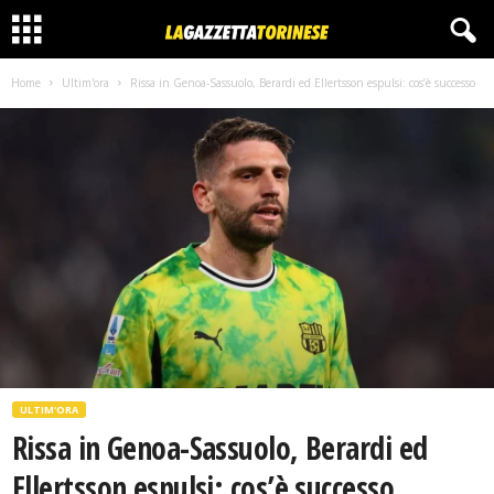
Home
Ultim'ora
Rissa in Genoa-Sassuolo, Berardi ed Ellertsson espulsi: cos’è successo
ULTIM'ORA
Rissa in Genoa-Sassuolo, Berardi ed
Ellertsson espulsi: cos’è successo