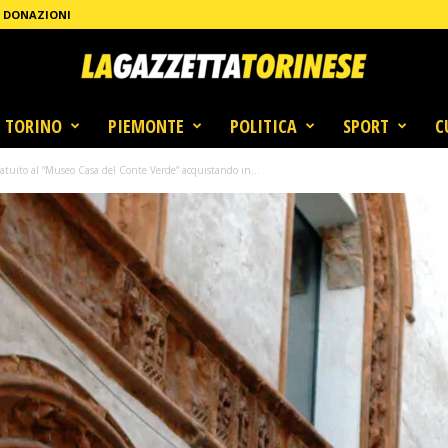
DONAZIONI
TORINO
PIEMONTE
POLITICA
SPORT
C
ratuito al “Museo Casa del Conte Verde” acquistando in...