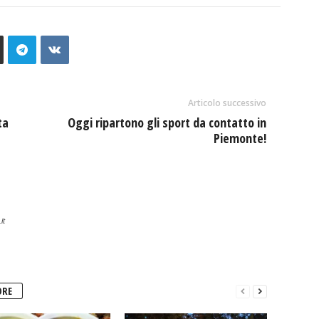
Articolo successivo
ta
Oggi ripartono gli sport da contatto in
Piemonte!
it
ORE