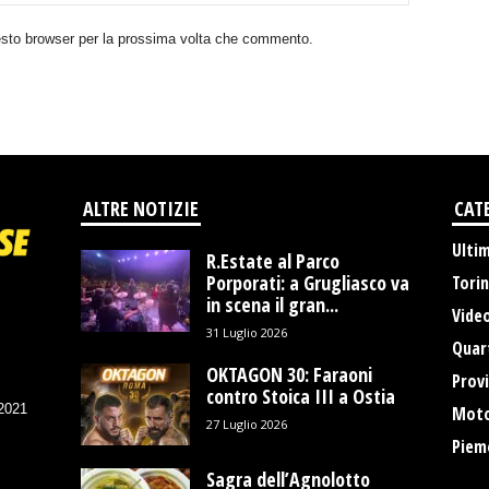
uesto browser per la prossima volta che commento.
ALTRE NOTIZIE
CAT
Ulti
R.Estate al Parco
Porporati: a Grugliasco va
Tori
in scena il gran...
Vide
31 Luglio 2026
Quart
OKTAGON 30: Faraoni
Provi
contro Stoica III a Ostia
/2021
Moto
27 Luglio 2026
Piem
Sagra dell’Agnolotto