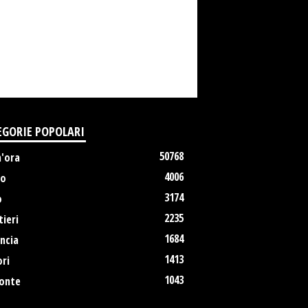
EGORIE POPOLARI
50768
m'ora
4006
no
3174
o
2235
ieri
1684
ncia
1413
ri
1043
onte