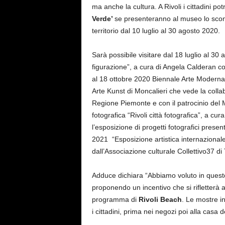
ma anche la cultura. A Rivoli i cittadini po
Verde’
se presenteranno al museo lo scont
territorio dal 10 luglio al 30 agosto 2020.
Sarà possibile visitare dal 18 luglio al 30
figurazione”, a cura di Angela Calderan co
al 18 ottobre 2020 Biennale Arte Modern
Arte Kunst di Moncalieri che vede la colla
Regione Piemonte e con il patrocinio del
fotografica “Rivoli città fotografica”, a cu
l’esposizione di progetti fotografici prese
2021 “Esposizione artistica internazionale”,
dall’Associazione culturale Collettivo37 di 
Adduce dichiara “Abbiamo voluto in que
proponendo un incentivo che si rifletterà a
programma di
Rivoli Beach
. Le mostre i
i cittadini, prima nei negozi poi alla casa de