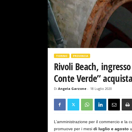
s
e
TORINO
PROVINCIA
Rivoli Beach, ingresso
Conte Verde” acquista
Di
Angela Garzone
-
18 Luglio 2020
L’amministrazione per il commercio e la cul
promuove per i mesi
di luglio e agosto
u