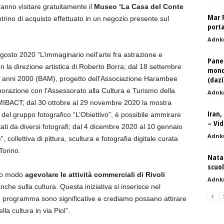
tranno visitare gratuitamente il
Museo ‘La Casa del Conte
Mar R
rino di acquisto effettuato in un negozio presente sul
port
Adnk
 agosto 2020 “L’immaginario nell’arte fra astrazione e
Panet
n la direzione artistica di Roberto Borra; dal 18 settembre
mondi
a anni 2000 (BAM), progetto dell’Associazione Harambee
(dazi
borazione con l’Assessorato alla Cultura e Turismo della
Adnk
 MIBACT; dal 30 ottobre al 29 novembre 2020 la mostra
Iran,
ra del gruppo fotografico “L’Obiettivo”, è possibile ammirare
– Vid
ntati da diversi fotografi; dal 4 dicembre 2020 al 10 gennaio
Adnk
 collettiva di pittura, scultura e fotografia digitale curata
Torino.
Natal
scuo
sto modo
agevolare le attività commerciali di Rivoli
Adnk
nche sulla cultura. Questa iniziativa si inserisce nel
n programma sono significative e crediamo possano attirare
lla cultura in via Piol”.