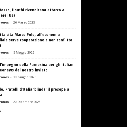
osso, Houthi rivendicano attacco a
aerei Usa
ronos
-
26 Marzo 2025
ta cita Marco Polo, all’economia
ale serve cooperazione e non conflitto
)
ronos
-
5 Maggio 2025
 l’impegno della Farnesina per gli italiani
eonews del nostro inviato
ronos
-
19 Giugno 2025
e, Fratelli d’Italia ‘blinda’ il presepe a
la
ronos
-
20 Dicembre 2023