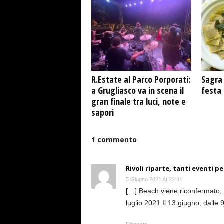
R.Estate al Parco Porporati:
Sagra 
a Grugliasco va in scena il
festa
gran finale tra luci, note e
sapori
1 commento
Rivoli riparte, tanti eventi p
5 Giugno 2021 At 22:41
[…] Beach viene riconfermato, v
luglio 2021.Il 13 giugno, dalle 