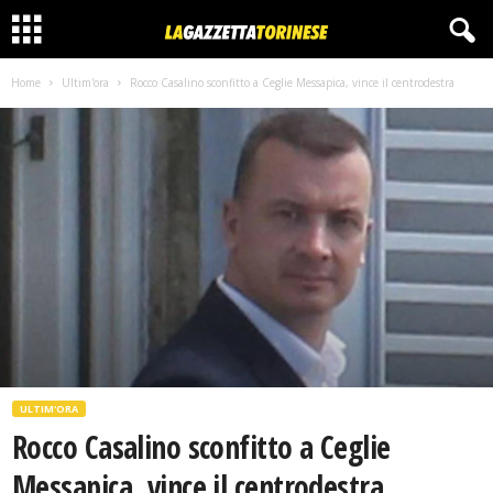
Home
Ultim'ora
Rocco Casalino sconfitto a Ceglie Messapica, vince il centrodestra
ULTIM'ORA
Rocco Casalino sconfitto a Ceglie
Messapica, vince il centrodestra