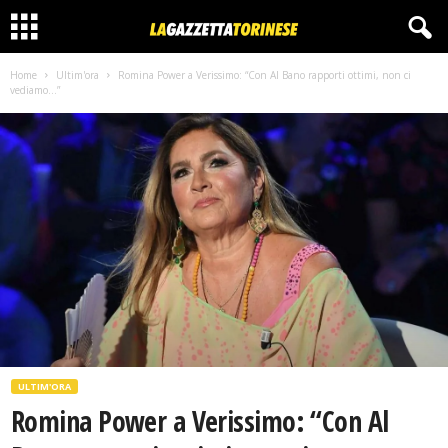
Home
Ultim'ora
Romina Power a Verissimo: “Con Al Bano rapporti ottimi, non ci
vediamo…”
ULTIM'ORA
Romina Power a Verissimo: “Con Al