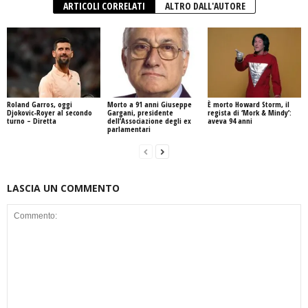
ARTICOLI CORRELATI
ALTRO DALL'AUTORE
Roland Garros, oggi
Morto a 91 anni Giuseppe
È morto Howard Storm, il
Djokovic-Royer al secondo
Gargani, presidente
regista di ‘Mork & Mindy’:
turno – Diretta
dell’Associazione degli ex
aveva 94 anni
parlamentari
LASCIA UN COMMENTO