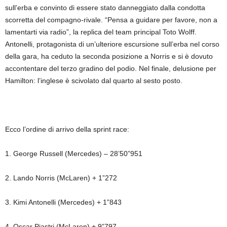
sull’erba e convinto di essere stato danneggiato dalla condotta
scorretta del compagno-rivale. “Pensa a guidare per favore, non a
lamentarti via radio”, la replica del team principal Toto Wolff.
Antonelli, protagonista di un’ulteriore escursione sull’erba nel corso
della gara, ha ceduto la seconda posizione a Norris e si è dovuto
accontentare del terzo gradino del podio. Nel finale, delusione per
Hamilton: l’inglese è scivolato dal quarto al sesto posto.
Ecco l’ordine di arrivo della sprint race:
1. George Russell (Mercedes) – 28’50”951
2. Lando Norris (McLaren) + 1”272
3. Kimi Antonelli (Mercedes) + 1”843
4. Oscar Piastri (McLaren) + 9”797