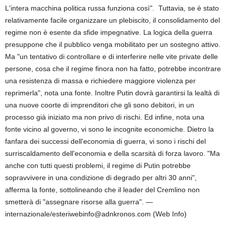
L'intera macchina politica russa funziona così". Tuttavia, se è stato
relativamente facile organizzare un plebiscito, il consolidamento del
regime non è esente da sfide impegnative. La logica della guerra
presuppone che il pubblico venga mobilitato per un sostegno attivo.
Ma "un tentativo di controllare e di interferire nelle vite private delle
persone, cosa che il regime finora non ha fatto, potrebbe incontrare
una resistenza di massa e richiedere maggiore violenza per
reprimerla", nota una fonte. Inoltre Putin dovrà garantirsi la lealtà di
una nuove coorte di imprenditori che gli sono debitori, in un
processo già iniziato ma non privo di rischi. Ed infine, nota una
fonte vicino al governo, vi sono le incognite economiche. Dietro la
fanfara dei successi dell'economia di guerra, vi sono i rischi del
surriscaldamento dell'economia e della scarsità di forza lavoro. "Ma
anche con tutti questi problemi, il regime di Putin potrebbe
sopravvivere in una condizione di degrado per altri 30 anni",
afferma la fonte, sottolineando che il leader del Cremlino non
smetterà di "assegnare risorse alla guerra". —
internazionale/esteriwebinfo@adnkronos.com (Web Info)