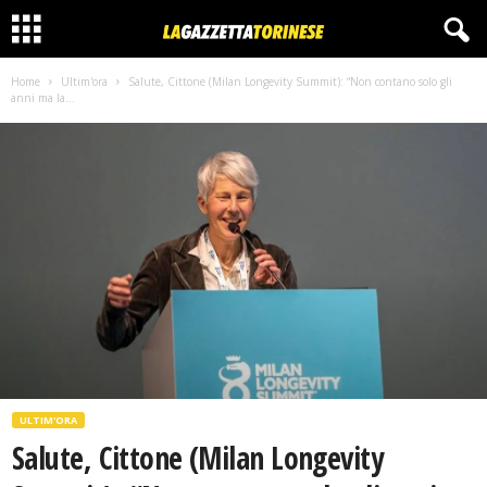
Home
Ultim'ora
Salute, Cittone (Milan Longevity Summit): “Non contano solo gli
anni ma la...
ULTIM'ORA
Salute, Cittone (Milan Longevity