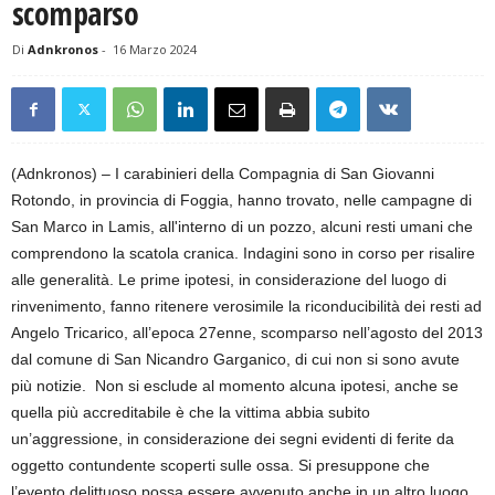
scomparso
Di
Adnkronos
-
16 Marzo 2024
(Adnkronos) – I carabinieri della Compagnia di San Giovanni
Rotondo, in provincia di Foggia, hanno trovato, nelle campagne di
San Marco in Lamis, all'interno di un pozzo, alcuni resti umani che
comprendono la scatola cranica. Indagini sono in corso per risalire
alle generalità. Le prime ipotesi, in considerazione del luogo di
rinvenimento, fanno ritenere verosimile la riconducibilità dei resti ad
Angelo Tricarico, all’epoca 27enne, scomparso nell’agosto del 2013
dal comune di San Nicandro Garganico, di cui non si sono avute
più notizie. Non si esclude al momento alcuna ipotesi, anche se
quella più accreditabile è che la vittima abbia subito
un’aggressione, in considerazione dei segni evidenti di ferite da
oggetto contundente scoperti sulle ossa. Si presuppone che
l’evento delittuoso possa essere avvenuto anche in un altro luogo