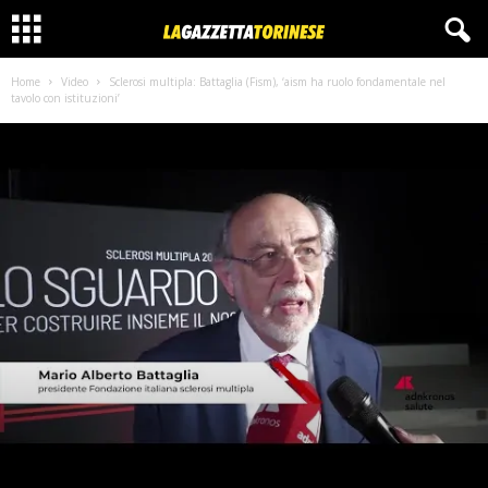
Home
Video
Sclerosi multipla: Battaglia (Fism), ‘aism ha ruolo fondamentale nel
tavolo con istituzioni’