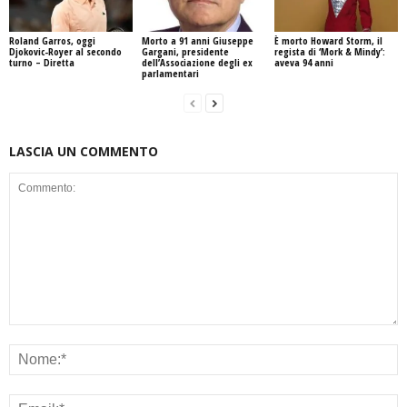
Roland Garros, oggi
Morto a 91 anni Giuseppe
È morto Howard Storm, il
Djokovic-Royer al secondo
Gargani, presidente
regista di ‘Mork & Mindy’:
turno – Diretta
dell’Associazione degli ex
aveva 94 anni
parlamentari
LASCIA UN COMMENTO