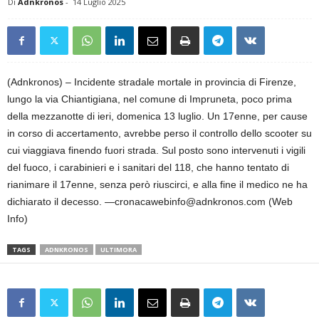
Di
Adnkronos
-
14 Luglio 2025
(Adnkronos) – Incidente stradale mortale in provincia di Firenze,
lungo la via Chiantigiana, nel comune di Impruneta, poco prima
della mezzanotte di ieri, domenica 13 luglio. Un 17enne, per cause
in corso di accertamento, avrebbe perso il controllo dello scooter su
cui viaggiava finendo fuori strada. Sul posto sono intervenuti i vigili
del fuoco, i carabinieri e i sanitari del 118, che hanno tentato di
rianimare il 17enne, senza però riuscirci, e alla fine il medico ne ha
dichiarato il decesso. —cronacawebinfo@adnkronos.com (Web
Info)
TAGS
ADNKRONOS
ULTIMORA