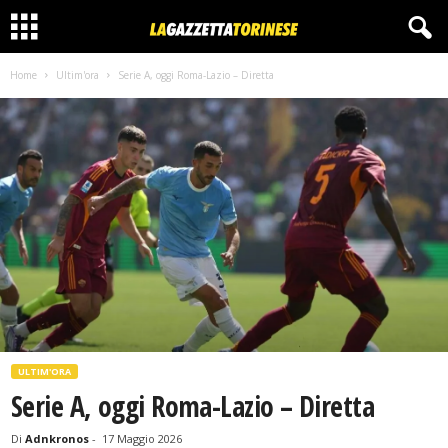
Home
Ultim'ora
Serie A, oggi Roma-Lazio – Diretta
ULTIM'ORA
Serie A, oggi Roma-Lazio – Diretta
Di
Adnkronos
-
17 Maggio 2026