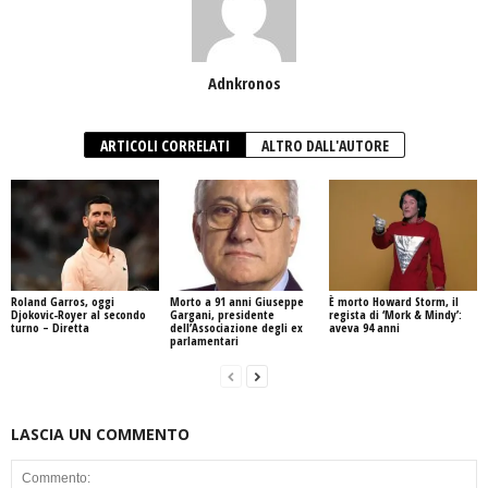
Adnkronos
ARTICOLI CORRELATI
ALTRO DALL'AUTORE
Roland Garros, oggi
Morto a 91 anni Giuseppe
È morto Howard Storm, il
Djokovic-Royer al secondo
Gargani, presidente
regista di ‘Mork & Mindy’:
turno – Diretta
dell’Associazione degli ex
aveva 94 anni
parlamentari
LASCIA UN COMMENTO