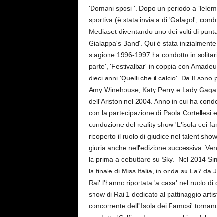
'Domani sposi '. Dopo un periodo a Telemo
sportiva (è stata inviata di 'Galagol', con
Mediaset diventando uno dei volti di punta 
Gialappa's Band'. Qui è stata inizialmente 
stagione 1996-1997 ha condotto in solitar
parte', 'Festivalbar' in coppia con Amadeu
dieci anni 'Quelli che il calcio'. Da lì sono
Amy Winehouse, Katy Perry e Lady Gaga. I
dell'Ariston nel 2004. Anno in cui ha cond
con la partecipazione di Paola Cortellesi 
conduzione del reality show 'L'isola dei fa
ricoperto il ruolo di giudice nel talent sh
giuria anche nell'edizione successiva. Ven
la prima a debuttare su Sky. Nel 2014 Simo
la finale di Miss Italia, in onda su La7 d
Rai' l'hanno riportata 'a casa' nel ruolo di 
show di Rai 1 dedicato al pattinaggio artis
concorrente dell''Isola dei Famosi' tornan