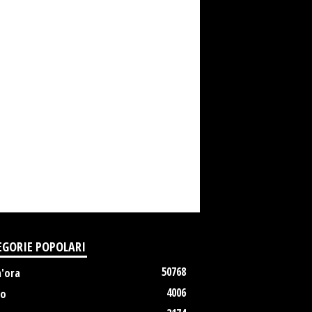
EGORIE POPOLARI
50768
m'ora
4006
no