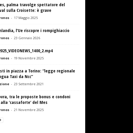
es, palma travolge spettatore del
val sulla Croisette: è grave
ronos
-
17 Maggio 2025
landia, l’Ue riscopre i rompighiaccio
ronos
-
23 Gennaio 2026
2025_VIDEONEWS_1400_2.mp4
ronos
-
19 Novembre 2025
sti in piazza a Torino: “legge regionale
ngua Taxi da Ncc”
zione
-
23 Settembre 2021
vra, tra le proposte bonus e condoni
 alla ‘cassaforte’ del Mes
ronos
-
21 Novembre 2025