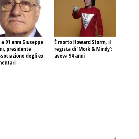
 a 91 anni Giuseppe
È morto Howard Storm, il
ni, presidente
regista di ‘Mork & Mindy’:
ssociazione degli ex
aveva 94 anni
mentari