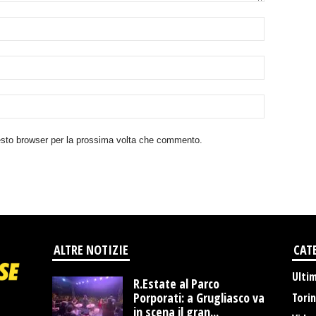
uesto browser per la prossima volta che commento.
ALTRE NOTIZIE
CAT
Ulti
R.Estate al Parco
Porporati: a Grugliasco va
Tori
in scena il gran...