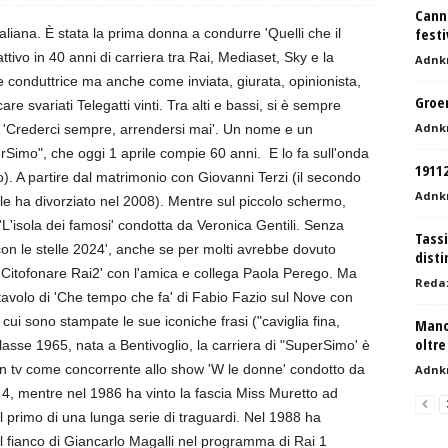
Cann
festi
aliana. È stata la prima donna a condurre 'Quelli che il
attivo in 40 anni di carriera tra Rai, Mediaset, Sky e la
Adnk
conduttrice ma anche come inviata, giurata, opinionista,
Groen
e svariati Telegatti vinti. Tra alti e bassi, si è sempre
Adnk
ia 'Crederci sempre, arrendersi mai'. Un nome e un
Simo", che oggi 1 aprile compie 60 anni. E lo fa sull'onda
1911
o). A partire dal matrimonio con Giovanni Terzi (il secondo
Adnk
le ha divorziato nel 2008). Mentre sul piccolo schermo,
'L'isola dei famosi' condotta da Veronica Gentili. Senza
Tassi
con le stelle 2024', anche se per molti avrebbe dovuto
disti
 'Citofonare Rai2' con l'amica e collega Paola Perego. Ma
Reda
tavolo di 'Che tempo che fa' di Fabio Fazio sul Nove con
ui sono stampate le sue iconiche frasi ("caviglia fina,
Mano
oltre
lasse 1965, nata a Bentivoglio, la carriera di "SuperSimo' è
 in tv come concorrente allo show 'W le donne' condotto da
Adnk
 mentre nel 1986 ha vinto la fascia Miss Muretto ad
. Il primo di una lunga serie di traguardi. Nel 1988 ha
al fianco di Giancarlo Magalli nel programma di Rai 1