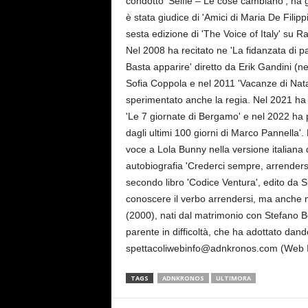
condotto 'Selfie – Le cose cambiano', ha gu
è stata giudice di 'Amici di Maria De Filip
sesta edizione di 'The Voice of Italy' su R
Nel 2008 ha recitato ne 'La fidanzata di p
Basta apparire' diretto da Erik Gandini (n
Sofia Coppola e nel 2011 'Vacanze di Natal
sperimentato anche la regia. Nel 2021 ha 
'Le 7 giornate di Bergamo' e nel 2022 ha pr
dagli ultimi 100 giorni di Marco Pannella'. 
voce a Lola Bunny nella versione italiana
autobiografia 'Crederci sempre, arrenders
secondo libro 'Codice Ventura', edito da S
conoscere il verbo arrendersi, ma anche
(2000), nati dal matrimonio con Stefano Be
parente in difficoltà, che ha adottato da
spettacoliwebinfo@adnkronos.com (Web I
TAGS
ADNKRONOS
ULTIMORA