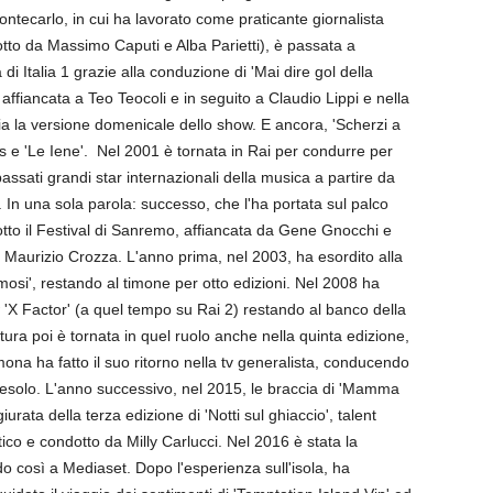
ntecarlo, in cui ha lavorato come praticante giornalista
dotto da Massimo Caputi e Alba Parietti), è passata a
di Italia 1 grazie alla conduzione di 'Mai dire gol della
affiancata a Teo Teocoli e in seguito a Claudio Lippi e nella
ia la versione domenicale dello show. E ancora, 'Scherzi a
s e 'Le Iene'. Nel 2001 è tornata in Rai per condurre per
 passati grandi star internazionali della musica a partire da
n una sola parola: successo, che l'ha portata sul palco
otto il Festival di Sanremo, affiancata da Gene Gnocchi e
e Maurizio Crozza. L'anno prima, nel 2003, ha esordito alla
mosi', restando al timone per otto edizioni. Nel 2008 ha
ow 'X Factor' (a quel tempo su Rai 2) restando al banco della
tura poi è tornata in quel ruolo anche nella quinta edizione,
na ha fatto il suo ritorno nella tv generalista, conducendo
a Jesolo. L'anno successivo, nel 2015, le braccia di 'Mamma
giurata della terza edizione di 'Notti sul ghiaccio', talent
tico e condotto da Milly Carlucci. Nel 2016 è stata la
do così a Mediaset. Dopo l'esperienza sull'isola, ha