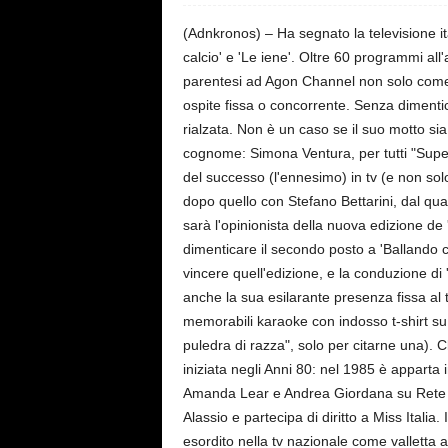
s
e
(Adnkronos) – Ha segnato la televisione it
calcio' e 'Le iene'. Oltre 60 programmi all'
parentesi ad Agon Channel non solo come 
ospite fissa o concorrente. Senza dimenticar
rialzata. Non è un caso se il suo motto s
cognome: Simona Ventura, per tutti "Super
del successo (l'ennesimo) in tv (e non sol
dopo quello con Stefano Bettarini, dal qua
sarà l'opinionista della nuova edizione de 
dimenticare il secondo posto a 'Ballando 
vincere quell'edizione, e la conduzione di
anche la sua esilarante presenza fissa al 
memorabili karaoke con indosso t-shirt su c
puledra di razza", solo per citarne una). C
iniziata negli Anni 80: nel 1985 è apparta
Amanda Lear e Andrea Giordana su Rete 4,
Alassio e partecipa di diritto a Miss Italia
esordito nella tv nazionale come valletta 