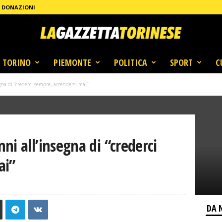
DONAZIONI
TORINO
PIEMONTE
POLITICA
SPORT
C
na di “crederci sempre, arrendersi mai”
ni all’insegna di “crederci
ai”
DA 