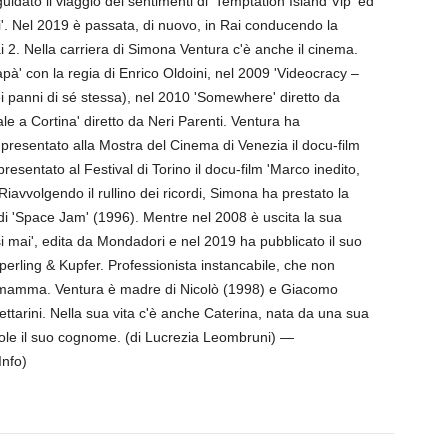
idato il viaggio dei sentimenti di 'Temptation Island Vip' ed
pi'. Nel 2019 è passata, di nuovo, in Rai conducendo la
ai 2. Nella carriera di Simona Ventura c'è anche il cinema.
apà' con la regia di Enrico Oldoini, nel 2009 'Videocracy –
ei panni di sé stessa), nel 2010 'Somewhere' diretto da
e a Cortina' diretto da Neri Parenti. Ventura ha
presentato alla Mostra del Cinema di Venezia il docu-film
esentato al Festival di Torino il docu-film 'Marco inedito,
Riavvolgendo il rullino dei ricordi, Simona ha prestato la
 di 'Space Jam' (1996). Mentre nel 2008 è uscita la sua
i mai', edita da Mondadori e nel 2019 ha pubblicato il suo
perling & Kupfer. Professionista instancabile, che non
 mamma. Ventura è madre di Nicolò (1998) e Giacomo
ttarini. Nella sua vita c'è anche Caterina, nata da una sua
ndole il suo cognome. (di Lucrezia Leombruni) —
nfo)