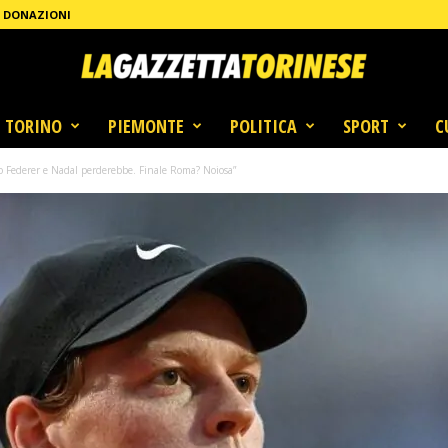
DONAZIONI
TORINO
PIEMONTE
POLITICA
SPORT
C
ro Federer e Nadal perderebbe. Finale Roma? Noiosa”