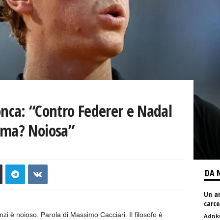
ronca: “Contro Federer e Nadal
oma? Noiosa”
DA 
Un am
carce
anzi è noioso. Parola di Massimo Cacciari. Il filosofo è
Adnk