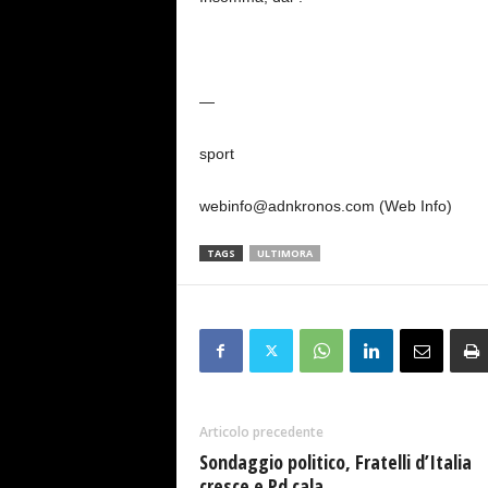
—
sport
webinfo@adnkronos.com (Web Info)
TAGS
ULTIMORA
Articolo precedente
Sondaggio politico, Fratelli d’Italia
cresce e Pd cala