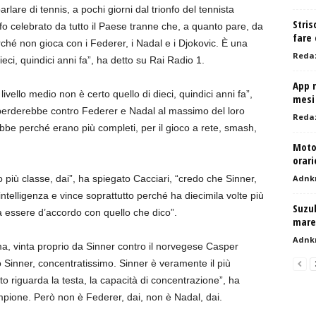
lare di tennis, a pochi giorni dal trionfo del tennista
Stris
onfo celebrato da tutto il Paese tranne che, a quanto pare, da
fare 
erché non gioca con i Federer, i Nadal e i Djokovic. È una
Reda
ieci, quindici anni fa”, ha detto su Rai Radio 1.
App m
ivello medio non è certo quello di dieci, quindici anni fa”,
mesi
 perderebbe contro Federer e Nadal al massimo del loro
Reda
be perché erano più completi, per il gioco a rete, smash,
Moto
orari
più classe, dai”, ha spiegato Cacciari, “credo che Sinner,
Adnk
telligenza e vince soprattutto perché ha diecimila volte più
Suzuk
 a essere d’accordo con quello che dico”.
mare 
Adnk
oma, vinta proprio da Sinner contro il norvegese Casper
 Sinner, concentratissimo. Sinner è veramente il più
nto riguarda la testa, la capacità di concentrazione”, ha
mpione. Però non è Federer, dai, non è Nadal, dai.