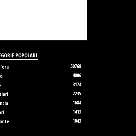
EGORIE POPOLARI
50768
m'ora
4006
no
3174
o
2235
ieri
1684
ncia
1413
ri
1043
onte