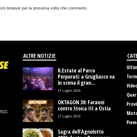
uesto browser per la prossima volta che commento.
ALTRE NOTIZIE
CAT
Ulti
R.Estate al Parco
Porporati: a Grugliasco va
Tori
in scena il gran...
Vide
31 Luglio 2026
Quart
OKTAGON 30: Faraoni
Provi
contro Stoica III a Ostia
/2021
Moto
27 Luglio 2026
Piem
Sagra dell’Agnolotto