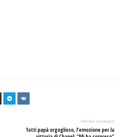
Articolo successivo
Totti papà orgoglioso, l’emozione per la
vittoria di Chanel: “Mi ha sorpreso”