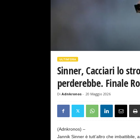
s
e
ULTIM'ORA
Sinner, Cacciari lo st
perderebbe. Finale R
Di
Adnkronos
-
20 Maggio 2026
(Adnkronos) –
Jannik Sinner è tutt’altro che imbattibile, 