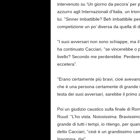
intervenuto su ‘Un giorno da pecora’ per par
azzurro agli Internazionali d’Italia, un tri
lui. “Sinner imbattibile? Beh imbattibile p
competizione un po’ diversa da quella di d
“I suoi avversari non sono schiappe, ma il l
ha continuato Cacciari, “se vincerebbe o
livello? Secondo me perderebbe. Perdereb
eccetera”.
“Erano certamente più bravi, cioè avevano 
che è una persona certamente di grande in
testa dei suoi avversari, sarebbe il primo
Poi un giudizio caustico sulla finale di R
Ruud: “L’ho vista. Noiosissima. Bravissimo
grande di tutti i tempi, io ritengo, per qua
detto Cacciari, “cioè è un grandissimo ca
Insomma, dai”.