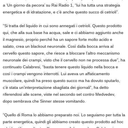
a ‘Un giorno da pecora’ su Rai Radio 1, “lui ha tutta una strategia
energetica e di idratazione, e c’è anche questo succo di cetrioli”.
“Si tratta del liquido in cui sono annegati i cetrioli. Questo prodotto
qui, che alla sua base ha acqua, sale e ci abbiamo aggiunto anche
il magnesio, proprio perché ha un sapore forte molto acido e
salato, crea un blackout neuronale. Così dalla bocca arriva al
cervello questo sapore, che riesce a bloccare l’altro meccanismo
neuronale dei crampi, visto che il cervello non ne processa due”, ha
continuato Calabresi, “basta tenere questo liquido nella bocca e
così i crampi vengono interrotti. Lui aveva un affaticamento
muscolare, quindi ha preso questo succo ma ha dovuto sputarlo,
c’è stata un’interpretazione sbagliata dei giornali”, ha detto
riferendosi alle scene, viste nel secondo set contro Medvedev,
dopo sembrava che Sinner stesse vomitando.
“Quello di Roma lo abbiamo preparato noi. Lo seguiamo per tutta la
parte energetica, quindi gli abbiamo creato questo prodotto ad hoc