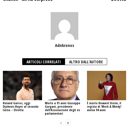
Adnkronos
ARTICOLI CORRELATI
ALTRO DALL'AUTORE
Roland Garros, oggi
Morto a 91 anni Giuseppe
È morto Howard Storm, il
Djokovic-Royer al secondo
Gargani, presidente
regista di ‘Mork & Mindy’:
turno – Diretta
dell’Associazione degli ex
aveva 94 anni
parlamentari