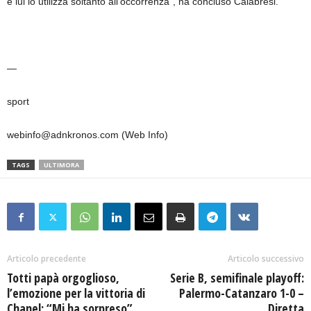
e lui lo utilizza soltanto all’occorrenza”, ha concluso Calabresi.
—
sport
webinfo@adnkronos.com (Web Info)
TAGS
ULTIMORA
Articolo precedente
Articolo successivo
Totti papà orgoglioso,
Serie B, semifinale playoff:
l’emozione per la vittoria di
Palermo-Catanzaro 1-0 –
Chanel: “Mi ha sorpreso”
Diretta