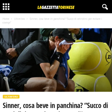
Home
Ultim'ora
Sinner, cosa beve in panchina? “Succo di cetriolini per evitare i
crampi”
ULTIM'ORA
Sinner, cosa beve in panchina? “Succo di