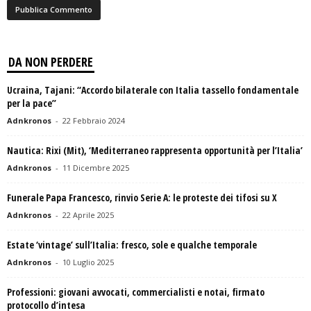
DA NON PERDERE
Ucraina, Tajani: “Accordo bilaterale con Italia tassello fondamentale
per la pace”
Adnkronos
-
22 Febbraio 2024
Nautica: Rixi (Mit), ‘Mediterraneo rappresenta opportunità per l’Italia’
Adnkronos
-
11 Dicembre 2025
Funerale Papa Francesco, rinvio Serie A: le proteste dei tifosi su X
Adnkronos
-
22 Aprile 2025
Estate ‘vintage’ sull’Italia: fresco, sole e qualche temporale
Adnkronos
-
10 Luglio 2025
Professioni: giovani avvocati, commercialisti e notai, firmato
protocollo d’intesa