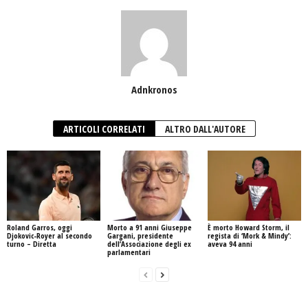
Adnkronos
ARTICOLI CORRELATI
ALTRO DALL'AUTORE
Roland Garros, oggi
Morto a 91 anni Giuseppe
È morto Howard Storm, il
Djokovic-Royer al secondo
Gargani, presidente
regista di ‘Mork & Mindy’:
turno – Diretta
dell’Associazione degli ex
aveva 94 anni
parlamentari