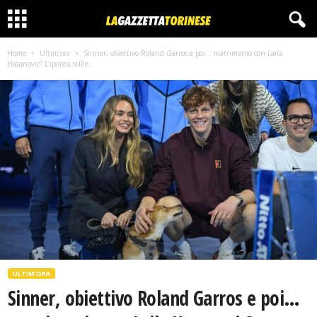
Home
Ultim'ora
Sinner, obiettivo Roland Garros e poi… matrimonio con Laila
Hasanovic? L’ipotesi sulle...
ULTIM'ORA
Sinner, obiettivo Roland Garros e poi…