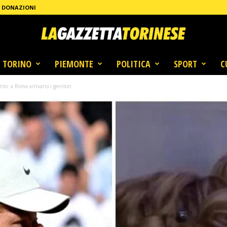
DONAZIONI
TORINO
PIEMONTE
POLITICA
SPORT
C
ento: a Roma arrivano i genitori