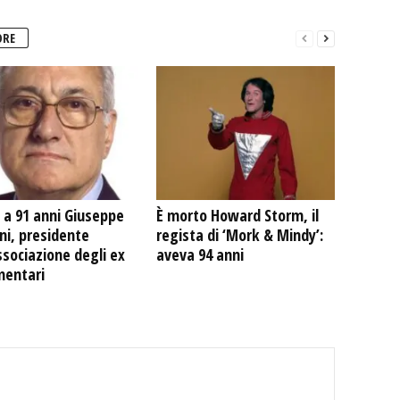
ORE
 a 91 anni Giuseppe
È morto Howard Storm, il
ni, presidente
regista di ‘Mork & Mindy’:
ssociazione degli ex
aveva 94 anni
mentari