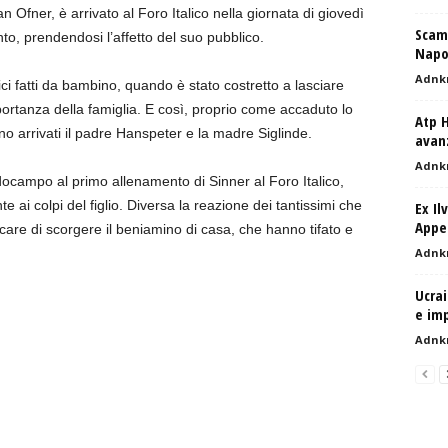
n Ofner, è arrivato al Foro Italico nella giornata di giovedì
Scamb
o, prendendosi l’affetto del suo pubblico.
Napol
Adnk
ici fatti da bambino, quando è stato costretto a lasciare
portanza della famiglia. E così, proprio come accaduto lo
Atp H
 arrivati il padre Hanspeter e la madre Siglinde.
avan
Adnk
docampo al primo allenamento di Sinner al Foro Italico,
te ai colpi del figlio. Diversa la reazione dei tantissimi che
Ex Il
Appel
care di scorgere il beniamino di casa, che hanno tifato e
Adnk
Ucrai
e imp
Adnk