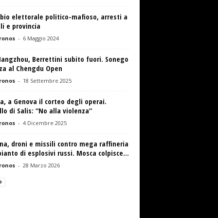
io elettorale politico-mafioso, arresti a
i e provincia
ronos
-
6 Maggio 2024
angzhou, Berrettini subito fuori. Sonego
za al Chengdu Open
ronos
-
18 Settembre 2025
va, a Genova il corteo degli operai.
lo di Salis: “No alla violenza”
ronos
-
4 Dicembre 2025
na, droni e missili contro mega raffineria
ianto di esplosivi russi. Mosca colpisce...
ronos
-
28 Marzo 2026