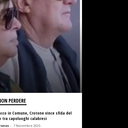
NON PERDERE
cco in Comune, Crotone vince sfida del
lo tra capoluoghi calabresi
ronos
-
7 Novembre 2025