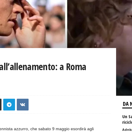
i all’allenamento: a Roma
DA 
Un Sa
ricic
tennista azzurro, che sabato 9 maggio esordirà agli
Adnk