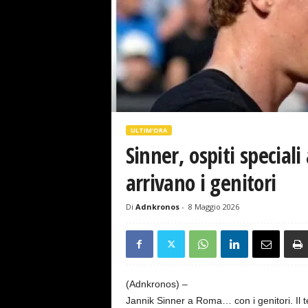
s
e
ULTIM'ORA
Sinner, ospiti special
arrivano i genitori
Di
Adnkronos
-
8 Maggio 2026
(Adnkronos) –
Jannik Sinner a Roma… con i genitori. Il 