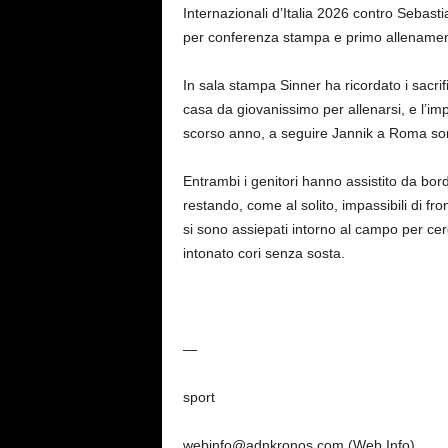
Internazionali d’Italia 2026 contro Sebastia
per conferenza stampa e primo allenament
In sala stampa Sinner ha ricordato i sacrif
casa da giovanissimo per allenarsi, e l’im
scorso anno, a seguire Jannik a Roma sono
Entrambi i genitori hanno assistito da bor
restando, come al solito, impassibili di fron
si sono assiepati intorno al campo per cer
intonato cori senza sosta.
—
sport
webinfo@adnkronos.com (Web Info)