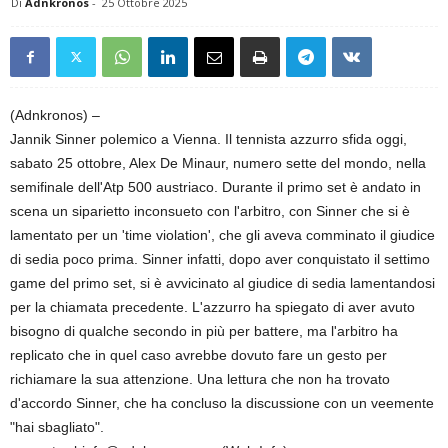
Di
Adnkronos
-
25 Ottobre 2025
(Adnkronos) –
Jannik Sinner polemico a Vienna. Il tennista azzurro sfida oggi,
sabato 25 ottobre, Alex De Minaur, numero sette del mondo, nella
semifinale dell'Atp 500 austriaco. Durante il primo set è andato in
scena un siparietto inconsueto con l'arbitro, con Sinner che si è
lamentato per un 'time violation', che gli aveva comminato il giudice
di sedia poco prima. Sinner infatti, dopo aver conquistato il settimo
game del primo set, si è avvicinato al giudice di sedia lamentandosi
per la chiamata precedente. L'azzurro ha spiegato di aver avuto
bisogno di qualche secondo in più per battere, ma l'arbitro ha
replicato che in quel caso avrebbe dovuto fare un gesto per
richiamare la sua attenzione. Una lettura che non ha trovato
d'accordo Sinner, che ha concluso la discussione con un veemente
"hai sbagliato".