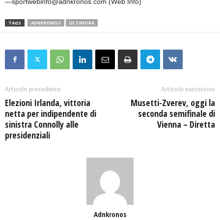
—sportwebinfo@adnkronos.com (Web Info)
TAGS
ADNKRONOS
ULTIMORA
Articolo precedente
Articolo successivo
Elezioni Irlanda, vittoria
Musetti-Zverev, oggi la
netta per indipendente di
seconda semifinale di
sinistra Connolly alle
Vienna – Diretta
presidenziali
Adnkronos