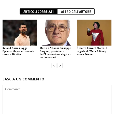
ARTICOLI CORRELATI
ALTRO DALL'AUTORE
Roland Garros, oggi
Morto a 91 anni Giuseppe
È morto Howard Storm, il
Djokovic-Royer al secondo
Gargani, presidente
regista di ‘Mork & Mindy’:
turno – Diretta
dell’Associazione degli ex
aveva 94 anni
parlamentari
LASCIA UN COMMENTO