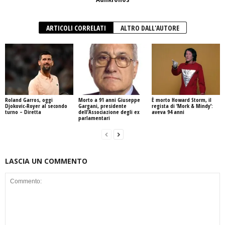
ARTICOLI CORRELATI
ALTRO DALL'AUTORE
Roland Garros, oggi
Morto a 91 anni Giuseppe
È morto Howard Storm, il
Djokovic-Royer al secondo
Gargani, presidente
regista di ‘Mork & Mindy’:
turno – Diretta
dell’Associazione degli ex
aveva 94 anni
parlamentari
LASCIA UN COMMENTO