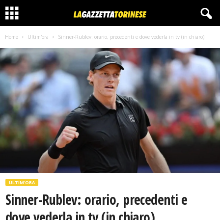
Home
Ultim'ora
Sinner-Rublev: orario, precedenti e dove vederla in tv (in chiaro)
ULTIM'ORA
Sinner-Rublev: orario, precedenti e
dove vederla in tv (in chiaro)